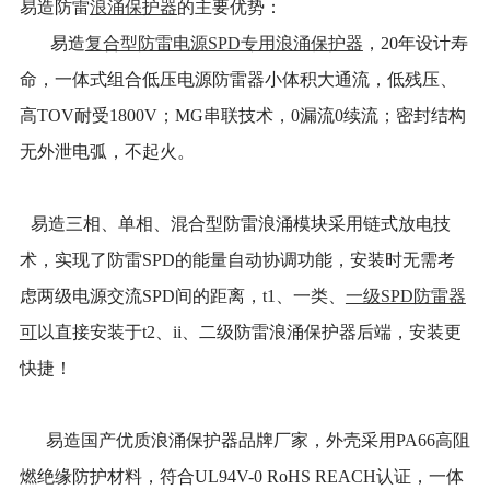
易造防雷
浪涌保护器
的主要优势：
易造
复合型防雷电源SPD专用浪涌保护器
，20年设计寿
命，一体式组合低压电源防雷器小体积大通流，低残压、
高TOV耐受1800V；MG串联技术，0漏流0续流；密封结构
无外泄电弧，不起火。
易造三相、单相、混合型防雷浪涌模块采用链式放电技
术，实现了防雷SPD的能量自动协调功能，安装时无需考
虑两级电源交流SPD间的距离，t1、一类、
一级SPD防雷器
可
以直接安装于t2、ii、二级防雷浪涌保护器后端，安装更
快捷！
易造国产优质浪涌保护器品牌厂家，外壳采用PA66高阻
燃绝缘防护材料，符合UL94V-0 RoHS REACH认证，一体