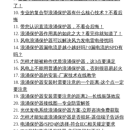
了！
10.
专业的复合型浪涌保护器有什么核心技术？不看后
悔
11.
带您认识直流浪涌保护器，不看会后悔！
12.
浪涌保护器作用真的如此之大？看完你就知道了！
13.
风电浪涌保护器可以解决风力发电雷电侵扰吗
14.
浪涌保护器漏电流是越小越好吗? 0漏电流的SPD有
吗？
15.
怎样才能被称作优质浪涌保护器，这3点要满足
16.
风电上不能用普通的浪涌保护器，否则很容易起火
17.
浪涌保护器的安装-厂家技术在线教学
18.
浪涌保护器安装时需要注意的一个距离-这个点一定
要注意
19.
浪涌保护器安装需要注意的距离2—长线振荡效应
20.
浪涌保护器接线图—专业防雷解答
21.
光伏发电系统浪涌保护器方案-立即咨询免费获取
22.
怎样才能知道浪涌保护器是否损坏-遥信端子告诉你
23.
电涌保护器(SPD)的选择-符合IEC相关规定要求