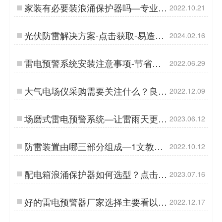
家装有必要装浪涌保护器吗—专业防
2022.10.21
雷团队告诉你答案【杭州易造】…
光伏防雷解决方案-点击获取-易造防
2024.02.16
雷…
雷电预警系统安装注意事项-节省
2022.06.29
45%人工维护成本【杭州易造】…
大气电场仪采购需要关注什么？良心
2022.12.09
企业告诉您【易造防雷】…
场磨式雷电预警系统—让雷雨天更安
2023.06.12
心-易造防雷…
防雷装置由哪三部分组成—1文教会
2022.10.12
你！收藏【杭州易造】…
配电箱浪涌保护器如何选型？点击进
2023.07.16
入-易造防雷…
好的雷电预警器厂家选择主要看以下
2022.12.17
6点！看完本文再采购！【易造防