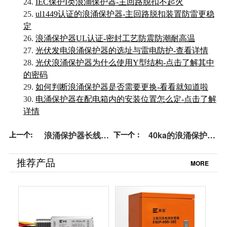
24.
IEC保护I类浪涌保护器-主回路脱扣不起火
25.
ul1449认证的浪涌保护器-主回路脱扣装置防雷更稳
定
26.
浪涌保护器UL认证-密封工艺防震防潮耐高温
27.
光伏发电浪涌保护器的选址与雷电防护-查看详情
28.
光伏浪涌保护器为什么使用Y型结构-点击了解其中
的密码
29.
如何判断浪涌保护器是否需要更换-看看就知道啦
30.
电涌保护器在配电箱内的安装位置怎么定-点击了解
详情
上一个:
浪涌保护器长线振
下一个：
40ka的浪涌保护器
荡电压对设备的危
多少钱：保护电器
害该如何化解？-易
设备的不可或缺之
推荐产品
MORE
造防雷
选-易造防雷