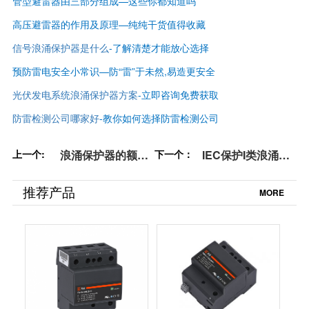
管型避雷器由三部分组成—这些你都知道吗
高压避雷器的作用及原理—纯纯干货值得收藏
信号浪涌保护器是什么
-了解清楚才能放心选择
预防雷电安全小常识—防“雷”于未然,易造更安全
光伏发电系统浪涌保护器方案
-立即咨询免费获取
防雷检测公司哪家好
-
教你如何选择防雷检测公司
上一个:
浪涌保护器的额定
下一个：
IEC保护I类浪涌保
电压怎么选择-看完
护器-主回路脱扣不
秒懂【杭州易造】
起火【杭州易造】
推荐产品
MORE