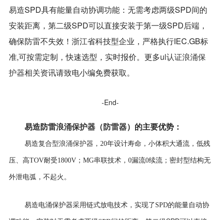
易造SPD具有能量自动协调功能：无需考虑两级SPD间的
安装距离，第二级SPD可以直接安装于第一级SPD后端，
确保防雷不失效！浙江省科技型企业，严格执行IEC.GB标
准,可按需定制，快速选型，实时报价。
更多
ul认证浪涌保
护器
相关资讯请致电小编免费获取。
-End-
易造防雷
浪涌保护器
（
防雷器
）
的
主要优势
：
复合型浪涌保护器
易造
，
20年设计寿命，
小体积大通流，低残
压、高TOV耐受1800V；MG串联技术，0漏流0续流；密封型结构无
外泄电弧，不起火。
易造电涌保护器采用
链式放电技术，实现了SPD的能量自动协