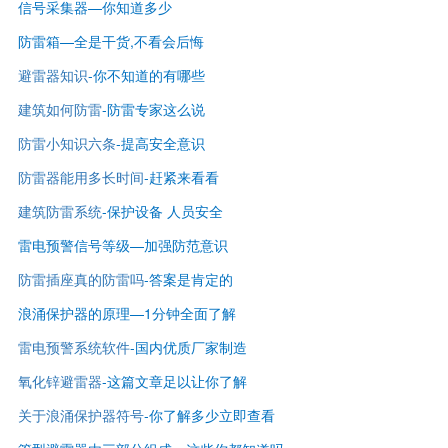
信号采集器—你知道多少
防雷箱—全是干货,不看会后悔
避雷器知识
-
你不知道的有哪些
建筑如何防雷
-
防雷专家这么说
防雷小知识六条
-提高安全意识
防雷器能用多长时间
-赶紧来看看
建筑防雷系统
-保护设备 人员安全
雷电预警信号等级—
加强防范意识
防雷插座真的防雷吗
-答案是肯定的
浪涌保护器的原理—1分钟全面了解
雷电预警系统软件
-国内优质厂家制造
氧化锌避雷器
-这篇文章足以让你了解
关于浪涌保护器符号
-你了解多少立即查看