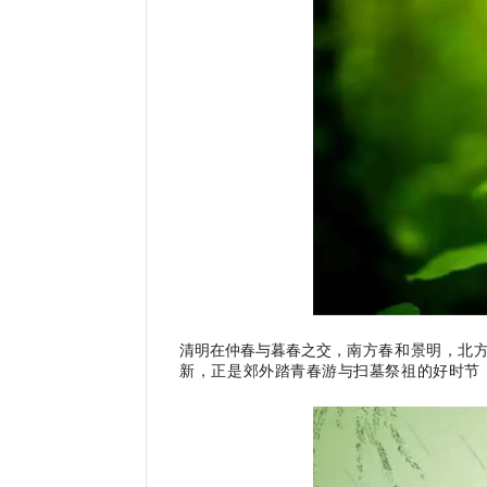
清明在仲春与暮春之交，
南方春和景明，北
新，正是郊外踏青春游与扫墓祭祖的好时节