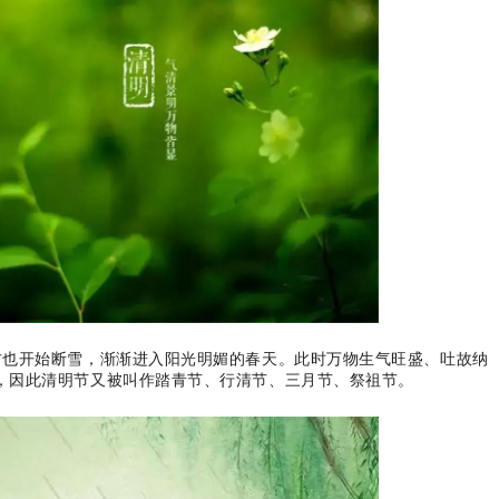
方也开始断雪，渐渐进入阳光明媚的春天。此时万物生气旺盛、吐故纳
，因此清明节又被叫作踏青节、行清节、三月节、祭祖节。