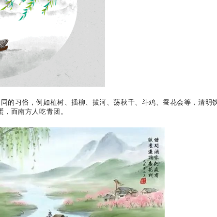
不同的习俗，例如植树、插柳、拔河、荡秋千、斗鸡、蚕花会等，清明
蛋，而南方人吃青团。