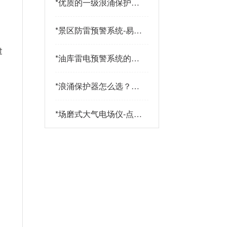
*
优质的一级浪涌保护器
品牌有哪些特点？易造
防雷
*
景区防雷预警系统-易造
防雷
过
*
油库雷电预警系统的传
感器都有哪些-点击查
看-易造
*
浪涌保护器怎么选？三
大核心指标+三大实战
策略助您精准选型-易造
*
场磨式大气电场仪-点击
了解更多-易造