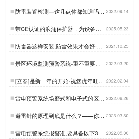
防雷装置检测—这几点你都知道吗
2022.09.14
【杭州易造】…
带CE认证的浪涌保护器，为设备安
2025.05.23
全撑起保护伞！-易造…
防雷器这样安装,防雷效果才会好-立
2021.10.25
即查看详情【易造防雷】…
景区环境监测预警系统-重不重要看
2022.03.20
这里【杭州易造】…
[立春]是新一年的开始-祝您虎年旺旺
2022.02.04
旺【杭州易造】…
雷电预警系统场磨式和电子式的区
2022.06.26
别-预警准确率重要因素【杭州易
造】…
避雷针的原理到底是什么？——你真
2023.03.30
的了解过吗？【易造防雷】…
雷电预警系统报警准,要具备以下3
2022.05.30