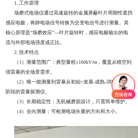
1. 工作原理
场磨式电场仪通过高速旋转的金属屏蔽叶片周期性遮挡
感应电极，将静电场信号转换为交变电信号进行测量。其
核心原理是
“场磨效应”—叶片旋转时，感应电极输出的电
流与外部电场强度成正比。
2. 技术特点
（
1）
测量范围广：典型量程
±
16
0kV/m，覆盖从晴空到
强雷暴的全场景需求。
（
2）唯一能测量到雷暴从初始=发展-成熟-消散全四个
阶段的雷暴探测仪。
（
3）
长期稳定性：无机械磨损设计，
只需简单维护
。
（
4）
全向测量：可检测电场矢量的方向和大小。