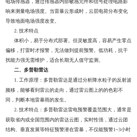
电场传感器
，
通过传感器内部敏感元件和信号处理电路影
响来测量电场强度。当雷暴云形成时，云层电荷分布变化
导致地面电场强度改变。
2. 技术特点
体积小，易于分布式部署。
但
灵敏度
高，容易产生零点
偏移，打雷时才报警，无法做到提前预警。
低功耗
，
抗干
扰能力强
无需维护，
适合长期无人值守监测。
二、
多普勒雷达
1.
工作原理
：
多普勒雷达
是
通过分析降水粒子的反射波
频移，
能够看到雷云的走向，通过雷云图上的的色彩不
同，判断本地雷暴雨的发生。
2.
技术特点：多普勒雷达雷电预警
覆盖范围
大，通常是
获取省内或全国范围内的雷达云图
，实时性强
，
通过云团
结构、垂直发展等特征预警潜在雷暴
，不仅能预警
1~3小时