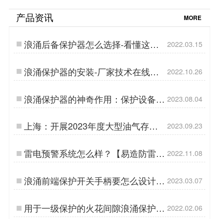
产品资讯
MORE
浪涌后备保护器怎么选择-看懂这些
2022.03.15
再也不上当受骗【易造】…
浪涌保护器的安装-厂家技术在线教
2022.10.26
学【杭州易造】…
浪涌保护器的神奇作用：保护设备免
2023.08.04
受瞬态过电压侵害-易造防雷…
上海：开展2023年度大型油气存储
2023.09.23
基地等场所雷电预警系统专项执法检
查标准规范-易造防雷…
雷电预警系统怎么样？【易造防雷】
2022.11.08
…
浪涌前端保护开关手柄要怎么设计才
2023.03.07
合理-点击查看技术专业解答-易造防
雷…
用于一级保护的火花间隙浪涌保护
2022.02.06