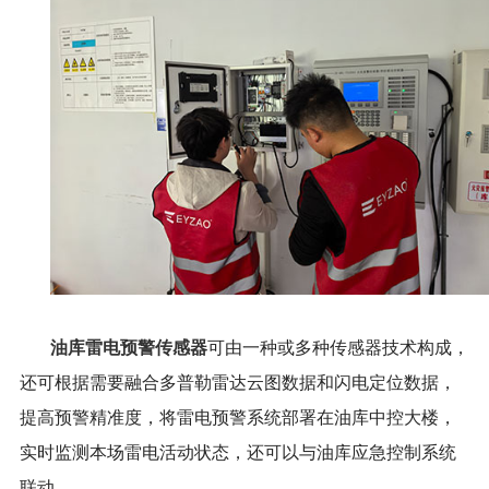
油库雷电预警传感器
可由一种或多种
传感器
技术构成，
还可根据需要融合多普勒雷达云图数据和闪电定位数据，
提高预警精准度，将雷电预警系统
部署在油
库中控大楼
，
实时监测
本场雷电活动状态，还可以
与
油库应急
控制系统
联动。