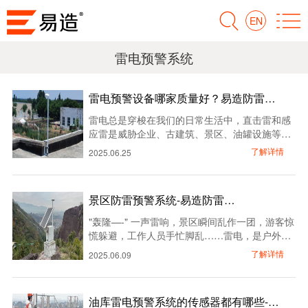
EN
雷电预警系统
雷电预警设备哪家质量好？易造防雷…
雷电总是穿梭在我们的日常生活中，直击雷和感
应雷是威胁企业、古建筑、景区、油罐设施等建
筑的重要隐患。虽然雷电天气只占全年天气约四
了解详情
2025.06.25
分之一，但雷电给我国造成的人员伤亡达3000-
4000人，财产损失50亿至100亿人民币。随着雷
电预警技术的普及，越来越多的企业开始关注这
景区防雷预警系统-易造防雷…
类设备，但面对市场上许多厂家和复杂的产品参
数，用户总陷入选择困难症。今天，小编就为大
"轰隆—-" 一声雷响，景区瞬间乱作一团，游客惊
家介绍一下雷电预警设备哪家质量好。…
慌躲避，工作人员手忙脚乱……雷电，是户外景
区最不可控的隐形杀手。据统计，我国每年因雷
了解详情
2025.06.09
击造成的伤亡事故中，户外旅游景区占比高达
35%！难道我们只能听天由命吗？当然不！ 现代
科技早已给出了答案—景区防雷预警系统，就是
油库雷电预警系统的传感器都有哪些-点
那道守护生命的"电子防线"！…