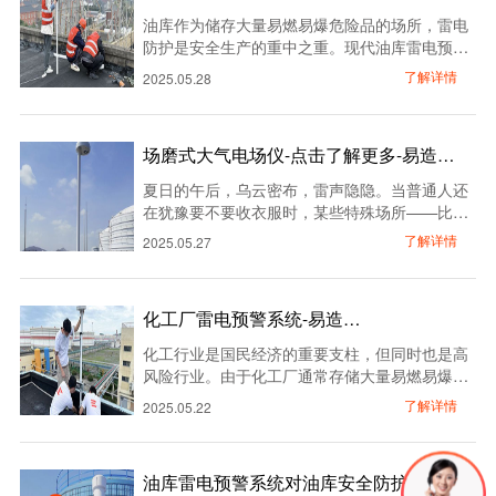
击查看-易造…
油库作为储存大量易燃易爆危险品的场所，雷电
防护是安全生产的重中之重。现代油库雷电预警
系统通过布设雷电预警传感器，实现对雷电活动
了解详情
2025.05.28
的全方位监测，为油库安全运营提供可靠保障。
目前市场上常用的雷电预警系统传感器有：
MEMS电子式探头、场磨式大气电场仪、闪电定
场磨式大气电场仪-点击了解更多-易造…
位系统和多普勒雷达等雷暴探测传感器。
​夏日的午后，乌云密布，雷声隐隐。当普通人还
…
在犹豫要不要收衣服时，某些特殊场所——比如
化工厂、机场、高压变电站——早已进入戒备状
了解详情
2025.05.27
态。他们的"秘密武器"，是一台不起眼的设备，
场磨式大气电场仪。…
化工厂雷电预警系统-易造…
化工行业是国民经济的重要支柱，但同时也是高
风险行业。由于化工厂通常存储大量易燃易爆物
质，一旦遭遇雷击，可能引发火灾、爆炸甚至连
了解详情
2025.05.22
锁事故，造成巨大经济损失和人员伤亡。据统
计，全球每年因雷电引发的化工事故损失高达数
十亿元。…
油库雷电预警系统对油库安全防护到底