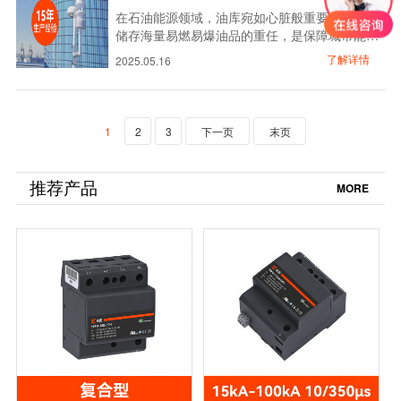
有多重要-易造…
在石油能源领域，油库宛如心脏般重要，承担着
储存海量易燃易爆油品的重任，是保障城市能源
供应的关键枢纽。然而，大自然的“高压杀手”—
了解详情
2025.05.16
雷电，却时刻威胁着油库的安全，一次雷击就可
能引发无法挽回的火灾或爆炸事故，让多年积累
毁于一旦。在这种情况下，油库雷电预警系统应
运而生，凭借前沿科技为油库构建起坚固的安全
1
2
3
下一页
末页
堡垒。…
推荐产品
MORE