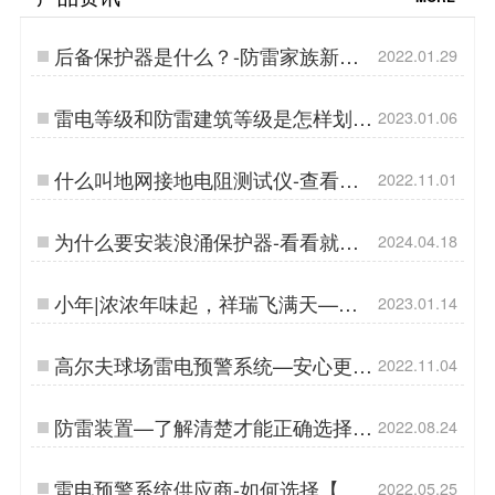
后备保护器是什么？-防雷家族新产
2022.01.29
品[杭州易造]…
雷电等级和防雷建筑等级是怎样划分
2023.01.06
的-你想知道的都在这里【易造防
雷】…
什么叫地网接地电阻测试仪-查看详
2022.11.01
情【易造防雷】…
为什么要安装浪涌保护器-看看就知
2024.04.18
道了-易造防雷…
小年|浓浓年味起，祥瑞飞满天——
2023.01.14
【杭州易造】…
高尔夫球场雷电预警系统—安心更放
2022.11.04
心的解决方案【易造防雷】…
防雷装置—了解清楚才能正确选择
2022.08.24
【杭州易造】…
雷电预警系统供应商-如何选择【易
2022.05.25