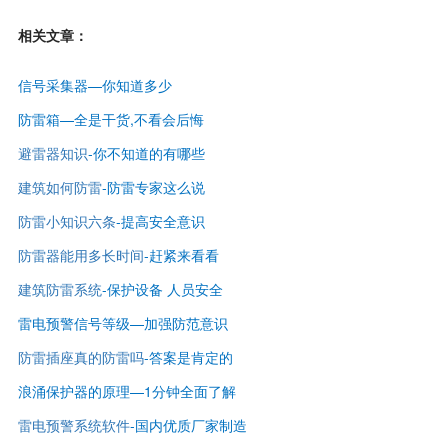
相关文章：
信号采集器—你知道多少
防雷箱—全是干货,不看会后悔
避雷器知识
-
你不知道的有哪些
建筑如何防雷
-
防雷专家这么说
防雷小知识六条
-提高安全意识
防雷器能用多长时间
-赶紧来看看
建筑防雷系统
-保护设备 人员安全
雷电预警信号等级—
加强防范意识
防雷插座真的防雷吗
-答案是肯定的
浪涌保护器的原理—1分钟全面了解
雷电预警系统软件
-国内优质厂家制造