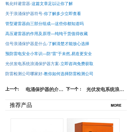
氧化锌避雷器
-这篇文章足以让你了解
关于浪涌保护器符号
-你了解多少立即查看
管型避雷器由三部分组成—这些你都知道吗
高压避雷器的作用及原理—纯纯干货值得收藏
信号浪涌保护器是什么
-了解清楚才能放心选择
预防雷电安全小常识—防“雷”于未然,易造更安全
光伏发电系统浪涌保护器方案
-立即咨询免费获取
防雷检测公司哪家好
-
教你如何选择防雷检测公司
上一个:
电涌保护器的介绍-
下一个：
光伏发电系统浪涌
点击查看详情【杭
保护器方案-立即咨
州易造】
询免费获取【杭州
推荐产品
MORE
易造】