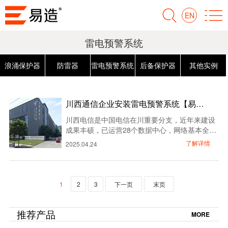
EN
雷电预警系统
浪涌保护器
防雷器
雷电预警系统
后备保护器
其他实例
川西通信企业安装雷电预警系统【易造
防雷】…
川西电信是中国电信在川重要分支，近年来建设
成果丰硕，已运营28个数据中心，网络基本全覆
盖，包括城市商圈、社区、农村乡镇、村社等。
了解详情
2025.04.24
其服务的政企客户众多，涉及互联网、金融、党
政、房地产、教育、中小企业、医疗、制造等多
个行业。作为规模庞大的通信服务商，川西电信
拥有大量的通信设备和复杂的网络架构。在雷电
1
2
3
下一页
末页
灾害天气下，为了确保设备稳定与通信服务质
量，他们选择了易造雷电预警系统作为其避雷保
障。…
推荐产品
MORE