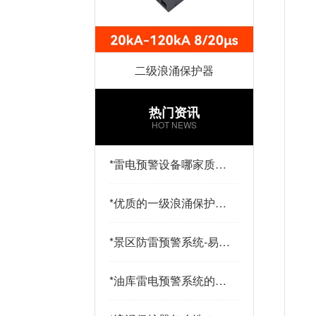
二级浪涌保护器
热门资讯
HOT NEWS
*
雷电预警设备哪家质量
好？易造防雷
*
优质的一级浪涌保护器
品牌有哪些特点？易造
防雷
*
景区防雷预警系统-易造
防雷
*
油库雷电预警系统的传
感器都有哪些-点击查
看-易造