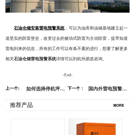
石油仓储安装雷电预警系统
，可以为油库和油储基地建立起一
道坚实的防雷堡垒，改变过去的被动式防雷为主动防雷，提早知道
雷电到来的信息，所有的工作可以有条不紊的进行，想要了解更多
石油仓储雷电预警系统
相关
详情可以到杭州易造咨询。
-End-
上一个:
如何选择停机坪雷
下一个：
国内外雷电预警系
电预警系统-3分钟
统厂家有哪些？教
告诉你【易造防
您选择雷电预警的3
推荐产品
MORE
雷】
个方法【易造防
雷】