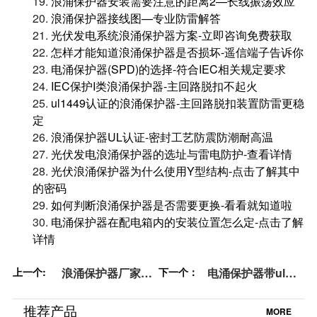
19.
浪涌保护器安装需要注意的距离2—长线振荡效应
20.
浪涌保护器接线图—专业防雷解答
21.
光伏发电系统浪涌保护器方案-立即咨询免费获取
22.
怎样才能知道浪涌保护器是否损坏-遥信端子告诉你
23.
电涌保护器(SPD)的选择-符合IEC相关规定要求
24.
IEC保护I类浪涌保护器-主回路脱扣不起火
25.
ul1449认证的浪涌保护器-主回路脱扣装置防雷更稳
定
26.
浪涌保护器UL认证-密封工艺防震防潮耐高温
27.
光伏发电浪涌保护器的选址与雷电防护-查看详情
28.
光伏浪涌保护器为什么使用Y型结构-点击了解其中
的密码
29.
如何判断浪涌保护器是否需要更换-看看就知道啦
30.
电涌保护器在配电箱内的安装位置怎么定-点击了解
详情
上一个:
浪涌保护器厂家有
下一个：
电涌保护器带ul和
哪些—专业厂家为
ce认证—点击查看
您推荐-易造防雷
详情-易造防雷
推荐产品
MORE