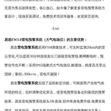
无需为售后故障发愁，省心放心。如今像了解更多雷电预警系统方
案设计，现场安装调试，免费技术培训等服务，欢迎留言咨询。
-End-
雷电预警系统
易造EW3.0
（大气电场仪）
的
主要优势
：
雷电预警系统
易造
采用FSM测量技术，可实时监测20km内
的雷
云
变化,
可以
提前30分钟
连续发出三级
级雷电警报,
断网断电时，预
警信号也不断；
采用IP65场磨式
大气电场仪,耐腐蚀，精度高
无零点
漂移；量程≥300kv/m，雷电不漏报！
易造
雷电预警系统
实现了远程标定功能，可根据用户当地气候
环境的特点，实时调整优化算法，使雷电预警设备达到最优的预警
效果。
易造雷电预警系统探头5年
质保,软件终身免费升级,免费安装
调试，技术培训，易造为用户提供高标准的雷电预警解决方案！