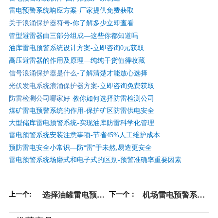
雷电预警系统响应方案-厂家提供免费获取
关于浪涌保护器符号
-你了解多少立即查看
管型避雷器由三部分组成—这些你都知道吗
油库雷电预警系统设计方案-立即咨询0元获取
高压避雷器的作用及原理—纯纯干货值得收藏
信号浪涌保护器是什么
-了解清楚才能放心选择
光伏发电系统浪涌保护器方案
-立即咨询免费获取
防雷检测公司哪家好
-
教你如何选择防雷检测公司
煤矿雷电预警系统的作用-保护矿区防雷供电安全
大型储库雷电预警系统-实现油库防雷科学化管理
雷电预警系统安装注意事项-节省45%人工维护成本
预防雷电安全小常识—防“雷”于未然,易造更安全
雷电预警系统场磨式和电子式的区别-预警准确率重要因素
上一个:
选择油罐雷电预警
下一个：
机场雷电预警系统
系统，这3点要提前
的选择要注意哪些
知悉【易造防雷】
点？【易造防雷】