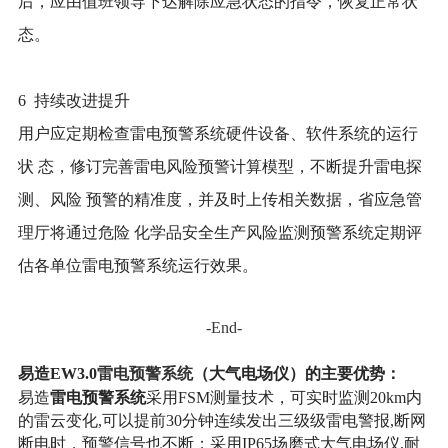
后，应由值班领导下达解除应急状态的指令，恢复正常状
态。
6 持续改进提升
用户应定期检查雷电预警系统硬件设备、软件系统的运行
状 态，修订完善雷电风险预警计算模型，不断提升雷电探
测、风险 预警的精准度，并及时上传相关数据，省应急管
理厅将通过危险 化学品安全生产风险监测预警系统定期评
估各单位雷电预警系统运行效果。
-End-
雷电预警系统
易造EW3.0
（大气电场仪）
的
主要优势
：
雷电预警系统
易造
采用FSM测量技术，可实时监测20km内
的雷云变化,可以提前30分钟连续发出三级级雷电警报,断网
断电时，预警信号也不断；采用IP65场磨式大气电场仪,耐