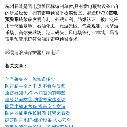
杭州易造是雷电预警国标编制单位,具有雷电预警设备15年
雷电
的研发经验，拥有雷电预警平板实验室。易造EW3.0
预警系统
荣获发明专利、外观专利、防爆认证，被广泛应
用于储油基地、石油化工、旅游景区、气象观测、大型游
乐场、高尔夫球场、港口码头、风电场等行业领域。易造
雷电预警系统符合油库雷电预警要求。
相关文章：
信号采集器—你知道多少
防雷箱—全是干货,不看会后悔
避雷器知识
-你不知道的有哪些
建筑如何防雷
-防雷专家这么说
防雷小知识六条
-提高安全意识
防雷器能用多长时间
-赶紧来看看
建筑防雷系统
-保护设备 人员安全
雷电预警信号等级—加强防范意识