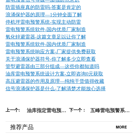
防雷插座真的防雷吗
-答案是肯定的
浪涌保护器的原理—1分钟全面了解
停机坪雷电预警系统-实现主动防雷
雷电预警系统软件
-国内优质厂家制造
氧化锌避雷器
-这篇文章足以让你了解
雷电预警系统软件-国内优质厂家制造
雷电预警系统响应方案-厂家提供免费获取
关于浪涌保护器符号
-你了解多少立即查看
管型避雷器由三部分组成—这些你都知道吗
油库雷电预警系统设计方案-立即咨询0元获取
高压避雷器的作用及原理—纯纯干货值得收藏
信号浪涌保护器是什么
-了解清楚才能放心选择
上一个:
油库指定雷电预警
下一个：
五峰雷电预警系统
系统（一）【易造
公司应该如何选？
防雷】
【易造防雷】
推荐产品
MORE