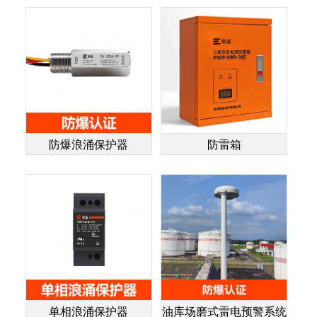
防爆浪涌保护器
防雷箱
单相浪涌保护器
油库场磨式雷电预警系统