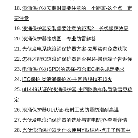
18.
浪涌保护器安装时需要注意的一个距离-这个点一定
要注意
19.
浪涌保护器安装需要注意的距离2—长线振荡效应
20.
浪涌保护器接线图—专业防雷解答
21.
光伏发电系统浪涌保护器方案-立即咨询免费获取
22.
怎样才能知道浪涌保护器是否损坏-遥信端子告诉你
23.
电涌保护器(SPD)的选择-符合IEC相关规定要求
24.
IEC保护I类浪涌保护器-主回路脱扣不起火
25.
ul1449认证的浪涌保护器-主回路脱扣装置防雷更稳
定
26.
浪涌保护器UL认证-密封工艺防震防潮耐高温
27.
光伏发电浪涌保护器的选址与雷电防护-查看详情
28.
光伏浪涌保护器为什么使用Y型结构-点击了解其中