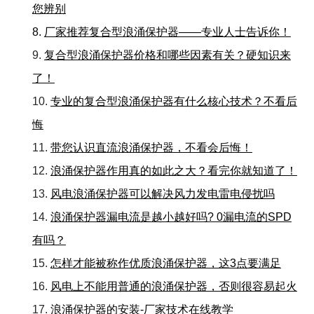
您辨别
8.
厂家推荐复合型浪涌保护器——专业人士告诉你！
9.
复合型浪涌保护器价格和哪些因素有关？硬知识来
了！
10.
专业的复合型浪涌保护器有什么核心技术？不看后
悔
11.
带您认识直流浪涌保护器，不看会后悔！
12.
浪涌保护器作用真的如此之大？看完你就知道了！
13.
风电浪涌保护器可以解决风力发电雷电侵扰吗
14.
浪涌保护器漏电流是越小越好吗? 0漏电流的SPD
有吗？
15.
怎样才能被称作优质浪涌保护器，这3点要满足
16.
风电上不能用普通的浪涌保护器，否则很容易起火
17.
浪涌保护器的安装-厂家技术在线教学