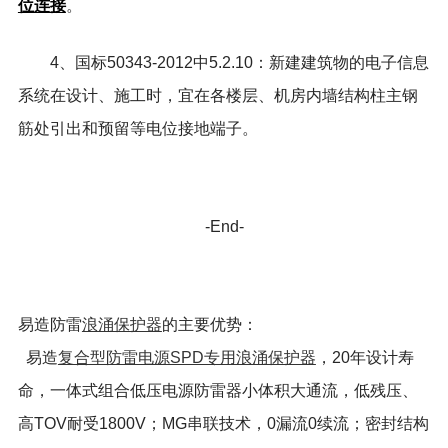
位连接
。
4、国标50343-2012中5.2.10：新建建筑物的电子信息
系统在设计、施工时，宜在各楼层、机房内墙结构柱主钢
筋处引出和预留等电位接地端子。
-End-
易造防雷
浪涌保护器
的主要优势：
易造
复合型防雷电源SPD专用浪涌保护器
，20年设计寿
命，一体式组合低压电源防雷器小体积大通流，低残压、
高TOV耐受1800V；MG串联技术，0漏流0续流；密封结构