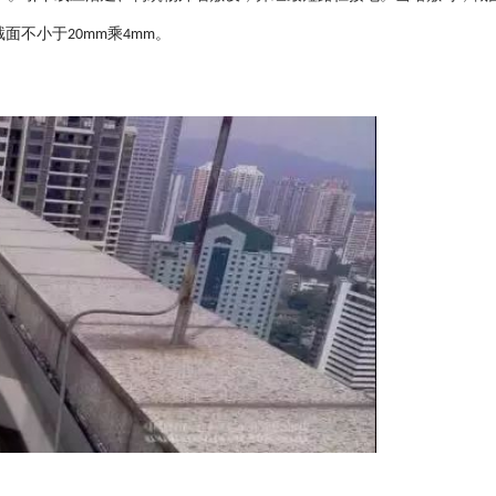
截面不小于
乘
。
20mm
4mm