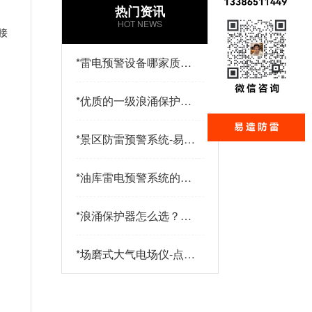
热门资讯
HOT NEWS
接
*
雷电预警设备哪家质量
好？易造防雷
*
优质的一级浪涌保护器
品牌有哪些特点？易造
防雷
*
景区防雷预警系统-易造
防雷
*
油库雷电预警系统的传
感器都有哪些-点击查
；
看-易造
*
浪涌保护器怎么选？三
大核心指标+三大实战
策略助您精准选型-易造
*
场磨式大气电场仪-点击
了解更多-易造