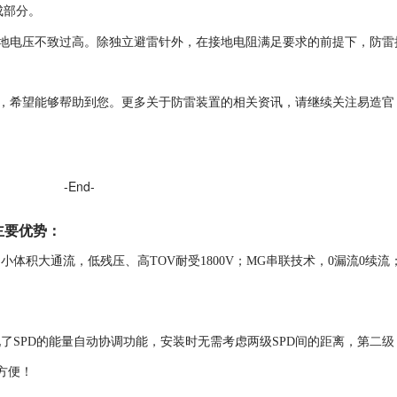
成部分。
地电压不致过高。除独立避雷针外，在接地电阻满足要求的前提下，防雷
，希望能够帮助到您。更多关于防雷装置的相关资讯，请继续关注易造官
-End-
主要优势
：
，
小体积大通流，低残压、高TOV耐受1800V；MG串联技术，0漏流0续流
二级
了SPD的能量自动协调功能，安装时无需考虑两级SPD间的距离，第
方便！