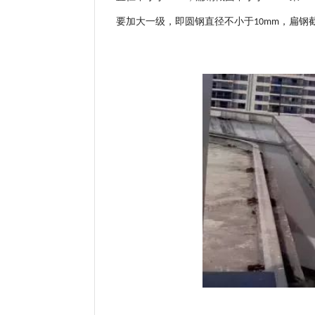
要加大一级，即圆钢直径不小于
，扁钢
10mm