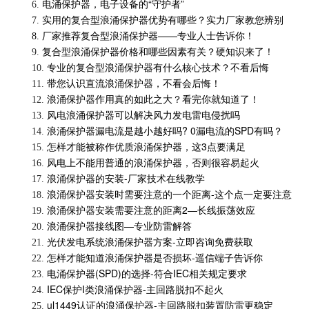
电涌保护器，电子设备的“守护者”
6.
实用的复合型浪涌保护器优势有哪些？实力厂家教您辨别
7.
厂家推荐复合型浪涌保护器——专业人士告诉你！
8.
复合型浪涌保护器价格和哪些因素有关？硬知识来了！
9.
专业的复合型浪涌保护器有什么核心技术？不看后悔
10.
带您认识直流浪涌保护器，不看会后悔！
11.
浪涌保护器作用真的如此之大？看完你就知道了！
12.
风电浪涌保护器可以解决风力发电雷电侵扰吗
13.
浪涌保护器漏电流是越小越好吗? 0漏电流的SPD有吗？
14.
怎样才能被称作优质浪涌保护器，这3点要满足
15.
风电上不能用普通的浪涌保护器，否则很容易起火
16.
浪涌保护器的安装-厂家技术在线教学
17.
浪涌保护器安装时需要注意的一个距离-这个点一定要注意
18.
浪涌保护器安装需要注意的距离2—长线振荡效应
19.
浪涌保护器接线图—专业防雷解答
20.
光伏发电系统浪涌保护器方案-立即咨询免费获取
21.
怎样才能知道浪涌保护器是否损坏-遥信端子告诉你
22.
电涌保护器(SPD)的选择-符合IEC相关规定要求
23.
IEC保护I类浪涌保护器-主回路脱扣不起火
24.
ul1449认证的浪涌保护器-主回路脱扣装置防雷更稳定
25.