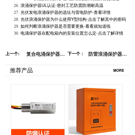
浪涌保护器UL认证-密封工艺防震防潮耐高温
26.
光伏发电浪涌保护器的选址与雷电防护-查看详情
27.
光伏浪涌保护器为什么使用Y型结构-点击了解其中的密码
28.
如何判断浪涌保护器是否需要更换-看看就知道啦
29.
电涌保护器在配电箱内的安装位置怎么定-点击了解详情
30.
上一个:
复合电涌保护器的
下一个：
防雷浪涌保护器怎
作用-这3点需知-易
么安装：为企业设
造防雷
备保驾护航-易造防
推荐产品
MORE
雷