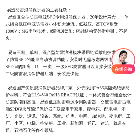
浪涌保护器
易造防雷
的主要优势：
复合型防雷电源SPD专用浪涌保护器
易造
，20年设计寿命，一体
式组合低压电源防雷器小体积大通流，低残压、高TOV耐受
1800V；MG串联技术，0漏流0续流；密封结构无外泄电弧，不起
火。
易造三相、单相、混合型防雷浪涌模块采用链式放电技术，实现
了防雷SPD的能量自动协调功能，安装时无需考虑两级电源交流
t1、一类、
一级SPD防雷器可
ii、
SPD间的距离，
以直接安装于t2、
二级防雷浪涌保护器后端，安装更快捷！
易造国产优质浪涌保护器品牌厂家，外壳采用PA66高阻燃绝缘防
护材料，符合UL94V-0 RoHS REACH认证，一体式复合型组合设计
防震防潮耐高温，易造低压防雷电源专用防雷器、交流雷电雷击电
涌SPD模块等浪涌保护器广泛应用于家用、配电箱、配电柜、消
防、光伏、通讯、设备、系统、机房、电网、加油站、变电所、工
厂、小区、电梯、控制柜、工业、新能源、通讯、建筑、轨道交
通、石油石化等多个领域。