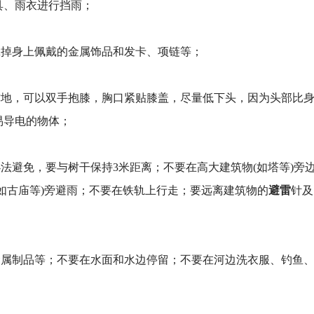
具、雨衣进行挡雨；
掉身上佩戴的金属饰品和发卡、项链等；
撑地，可以双手抱膝，胸口紧贴膝盖，尽量低下头，因为头部比
易导电的物体；
避免，要与树干保持3米距离；不要在高大建筑物(如塔等)旁
避雷
如古庙等)旁避雨；不要在铁轨上行走；要远离建筑物的
针及
属制品等；不要在水面和水边停留；不要在河边洗衣服、钓鱼