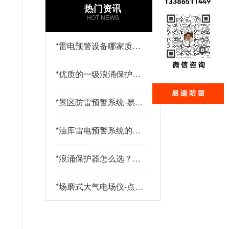
热门资讯
HOT NEWS
*
雷电预警设备哪家质量
好？易造防雷
*
优质的一级浪涌保护器
品牌有哪些特点？易造
防雷
*
景区防雷预警系统-易造
防雷
*
油库雷电预警系统的传
感器都有哪些-点击查
看-易造
*
浪涌保护器怎么选？三
大核心指标+三大实战
策略助您精准选型-易造
*
场磨式大气电场仪-点击
了解更多-易造