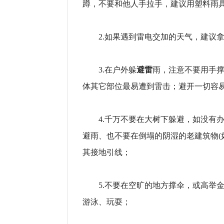
蹲，不要和他人手拉手，建议用塑料雨
2.如果遇到雷电交加的天气，建议拿
避雷
3.在户外躲
雨，注意不要用手
体其它部位最易遭到雷击；避开一切容
4.千万不要在大树下躲避，如没有办法
避雨、也不要在倒塌的阴湿的老建筑物(
其接地引线；
5.不要在空旷的地方撑伞，或高举金
游泳、玩耍；