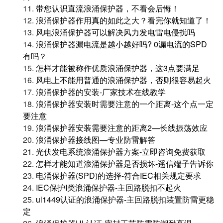
11.
带您认识直流浪涌保护器，不看会后悔！
12.
浪涌保护器作用真的如此之大？看完你就知道了！
13.
风电浪涌保护器可以解决风力发电雷电侵扰吗
14.
浪涌保护器漏电流是越小越好吗? 0漏电流的SPD
有吗？
15.
怎样才能被称作优质浪涌保护器，这3点要满足
16.
风电上不能用普通的浪涌保护器，否则很容易起火
17.
浪涌保护器的安装-厂家技术在线教学
18.
浪涌保护器安装时需要注意的一个距离-这个点一定
要注意
19.
浪涌保护器安装需要注意的距离2—长线振荡效应
20.
浪涌保护器接线图—专业防雷解答
21.
光伏发电系统浪涌保护器方案-立即咨询免费获取
22.
怎样才能知道浪涌保护器是否损坏-遥信端子告诉你
23.
电涌保护器(SPD)的选择-符合IEC相关规定要求
24.
IEC保护I类浪涌保护器-主回路脱扣不起火
25.
ul1449认证的浪涌保护器-主回路脱扣装置防雷更稳
定