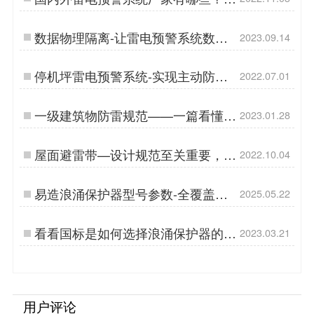
您选择雷电预警的3个方法【易造防
雷】…
数据物理隔离-让雷电预警系统数据
2023.09.14
更安全！-易造防雷…
停机坪雷电预警系统-实现主动防雷
2022.07.01
【杭州易造】…
一级建筑物防雷规范——一篇看懂
2023.01.28
【易造防雷】…
屋面避雷带—设计规范至关重要，还
2022.10.04
不看看【杭州易造】…
易造浪涌保护器型号参数-全覆盖守
2025.05.22
护轨道交通生命线…
看看国标是如何选择浪涌保护器的
2023.03.21
——六项分析【易造防雷】…
用户评论