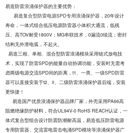
易造防雷
浪涌保护器
的主要优势：
易造
复合型防雷电源SPD专用浪涌保护器
，20年设计
寿命，一体式组合低压电源防雷器小体积大通流，低残
压、高TOV耐受1800V；MG串联技术，0漏流0续流；密封
结构无外泄电弧，不起火。
易造三相、单相、混合型防雷浪涌模块采用链式放电技
术，实现了防雷SPD的能量自动协调功能，安装时无需考
虑两级电源交流SPD间的距离，t1、一类、
一级SPD防雷
器可
以直接安装于t2、ii、二级防雷浪涌保护器后端，安装
更快捷！
易造国产优质浪涌保护器品牌厂家，外壳采用PA66高
阻燃绝缘防护材料，符合UL94V-0 RoHS REACH认证，一
体式复合型组合设计防震防潮耐高温，易造低压防雷电源
专用防雷器、交流雷电雷击电涌SPD模块等浪涌保护器广