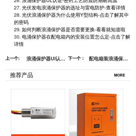
26.
浪涌保护器UL认证-密封工艺防震防潮耐高温
27.
光伏发电浪涌保护器的选址与雷电防护-查看详情
28.
光伏浪涌保护器为什么使用Y型结构-点击了解其中
的密码
29.
如何判断浪涌保护器是否需要更换-看看就知道啦
30.
电涌保护器在配电箱内的安装位置怎么定-点击了解
详情
上一个:
浪涌保护器Ul认证-
下一个：
配电箱装浪涌保护
这里就有-易造防雷
器：易造浪涌保护
器的优势与选择
推荐产品
MORE