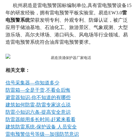
杭州易造是雷电预警国标编制单位,具有雷电预警设备15
雷
年的研发经验，拥有雷电预警平板实验室。易造EW3.0
电预警系统
荣获发明专利、外观专利、防爆认证，被广泛
应用于储油基地、石油化工、旅游景区、气象观测、大型
游乐场、高尔夫球场、港口码头、风电场等行业领域。易
造雷电预警系统符合油库雷电预警要求。
相关文章：
信号采集器—你知道多少
防雷箱—全是干货,不看会后悔
避雷器知识
-你不知道的有哪些
建筑如何防雷
-防雷专家这么说
防雷小知识六条
-提高安全意识
防雷器能用多长时间
-赶紧来看看
建筑防雷系统
-保护设备 人员安全
雷电预警信号等级—加强防范意识