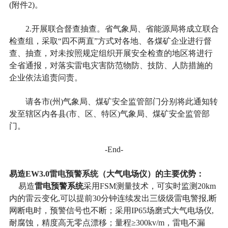
(附件2)。
2.开展联合督查抽查。省气象局、省能源局将成立联合
检查组，采取“四不两直”方式对各地、各煤矿企业进行督
查、抽查，对未按照规定组织开展安全检查的地区将进行
全省通报，对落实雷电灾害防范物防、技防、人防措施的
企业依法追责问责。
请各市(州)气象局、煤矿安全监管部门分别将此通知转
发至辖区内各县(市、区、特区)气象局、煤矿安全监管部
门。
-End-
雷电预警系统
要优势
易造EW3.0
（大气电场仪）
的
主
：
雷电预警系统
易造
采用FSM测量技术，可实时监测20km
内的雷云变化,可以提前30分钟连续发出三级级雷电警报,断
网断电时，预警信号也不断；采用IP65场磨式大气电场仪,
耐腐蚀，精度高无零点漂移；量程≥300kv/m，雷电不漏