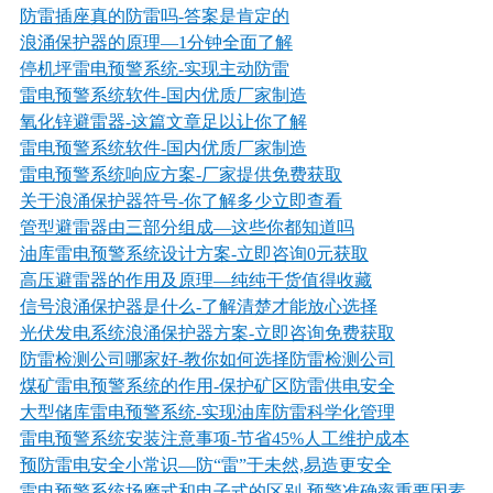
防雷插座真的防雷吗
-答案是肯定的
浪涌保护器的原理—1分钟全面了解
停机坪雷电预警系统-实现主动防雷
雷电预警系统软件
-国内优质厂家制造
氧化锌避雷器
-这篇文章足以让你了解
雷电预警系统软件-国内优质厂家制造
雷电预警系统响应方案-厂家提供免费获取
关于浪涌保护器符号
-你了解多少立即查看
管型避雷器由三部分组成—这些你都知道吗
油库雷电预警系统设计方案-立即咨询0元获取
高压避雷器的作用及原理—纯纯干货值得收藏
信号浪涌保护器是什么
-了解清楚才能放心选择
光伏发电系统浪涌保护器方案
-立即咨询免费获取
防雷检测公司哪家好
-教你如何选择防雷检测公司
煤矿雷电预警系统的作用-保护矿区防雷供电安全
大型储库雷电预警系统-实现油库防雷科学化管理
雷电预警系统安装注意事项-节省45%人工维护成本
预防雷电安全小常识—防“雷”于未然,易造更安全
雷电预警系统场磨式和电子式的区别-预警准确率重要因素