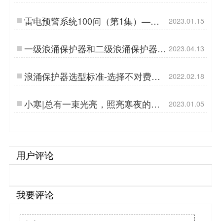
遥信端子告诉你【杭州易造】…
雷电预警系统100问（第1集）——
2023.01.15
【易造防雷】…
一级浪涌保护器和二级浪涌保护器安
2023.04.13
装位置-立即查看--易造防雷…
浪涌保护器选型标准-选择不对费钱
2022.02.18
又费力【杭州易造】…
小寒|总有一束光亮，照亮寒夜的路-
2023.01.05
【易造防雷】…
用户评论
我要评论