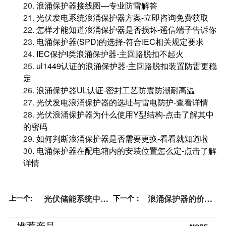
20.
浪涌保护器接线图—专业防雷解答
21.
光伏发电系统浪涌保护器方案-立即咨询免费获取
22.
怎样才能知道浪涌保护器是否损坏-遥信端子告诉你
23.
电涌保护器(SPD)的选择-符合IEC相关规定要求
24.
IEC保护I类浪涌保护器-主回路脱扣不起火
25.
ul1449认证的浪涌保护器-主回路脱扣装置防雷更稳
定
26.
浪涌保护器UL认证-密封工艺防震防潮耐高温
27.
光伏发电浪涌保护器的选址与雷电防护-查看详情
28.
光伏浪涌保护器为什么使用Y型结构-点击了解其中
的密码
29.
如何判断浪涌保护器是否需要更换-看看就知道啦
30.
电涌保护器在配电箱内的安装位置怎么定-点击了解
详情
上一个:
光伏储能系统中浪
下一个：
浪涌保护器的价格-
涌保护器的选型-选
被问了n遍，千万
择适合您的解决方
不要错过！-易造防
推荐产品