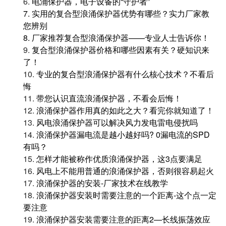
6.
电涌保护器，电子设备的“守护者”
7.
实用的复合型浪涌保护器优势有哪些？实力厂家教
您辨别
8.
厂家推荐复合型浪涌保护器——专业人士告诉你！
9.
复合型浪涌保护器价格和哪些因素有关？硬知识来
了！
10.
专业的复合型浪涌保护器有什么核心技术？不看后
悔
11.
带您认识直流浪涌保护器，不看会后悔！
12.
浪涌保护器作用真的如此之大？看完你就知道了！
13.
风电浪涌保护器可以解决风力发电雷电侵扰吗
14.
浪涌保护器漏电流是越小越好吗? 0漏电流的SPD
有吗？
15.
怎样才能被称作优质浪涌保护器，这3点要满足
16.
风电上不能用普通的浪涌保护器，否则很容易起火
17.
浪涌保护器的安装-厂家技术在线教学
18.
浪涌保护器安装时需要注意的一个距离-这个点一定
要注意
19.
浪涌保护器安装需要注意的距离2—长线振荡效应