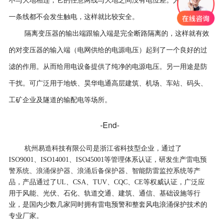
不与大地相连，它的任意两线与大地之间没有电位差。人接触任意
一条线都不会发生触电，这样就比较安全。
隔离变压器的输出端跟输入端是完全断路隔离的，这样就有效
的对变压器的输入端（电网供给的电源电压）起到了一个良好的过
滤的作用。从而给用电设备提供了纯净的电源电压。另一用途是防
干扰。可广泛用于地铁、昊华电通高层建筑、机场、车站、码头、
工矿企业及隧道的输配电等场所。
-End-
杭州易造科技有限公司是浙江省科技型企业，通过了
雷电预
ISO9001、ISO14001、ISO45001等管理体系认证，研发生产
警系统
浪涌保护器
浪涌后备保护器
、
、
、智能防雷监控系统等产
品，产品通过了UL、CSA、TUV、CQC、CE等权威认证，⼴泛应
⽤于风能、光伏、石化、轨道交通、建筑、通信、基础设施等行
业，是国内少数几家同时拥有雷电预警和整套⻛电浪涌保护技术的
专业⼚家。