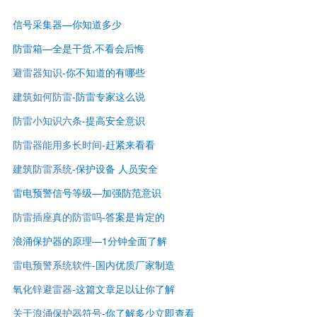
信号采集器—你知道多少
防雷箱—全是干货,不看会后悔
避雷器知识
-
你不知道的有哪些
建筑如何防雷
-
防雷专家这么说
防雷小知识六条
-提高安全意识
防雷器能用多长时间
-赶紧来看看
建筑防雷系统
-保护设备 人员安全
雷电预警信号等级—
加强防范意识
防雷插座真的防雷吗
-答案是肯定的
浪涌保护器的原理—1分钟全面了解
雷电预警系统软件
-国内优质厂家制造
氧化锌避雷器
-这篇文章足以让你了解
关于浪涌保护器符号
-你了解多少立即查看