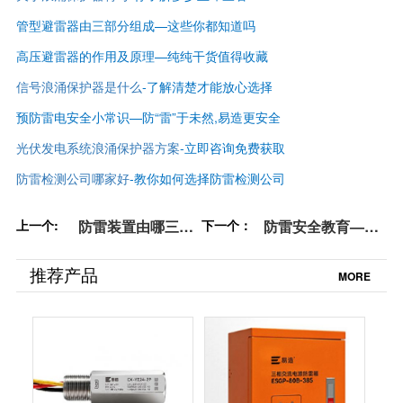
管型避雷器由三部分组成—这些你都知道吗
高压避雷器的作用及原理—纯纯干货值得收藏
信号浪涌保护器是什么
-了解清楚才能放心选择
预防雷电安全小常识—防“雷”于未然,易造更安全
光伏发电系统浪涌保护器方案
-立即咨询免费获取
防雷检测公司哪家好
-
教你如何选择防雷检测公司
上一个:
防雷装置由哪三部
下一个：
防雷安全教育—防
分组成—1文教会
雷防电安全防范知
你！收藏【杭州易
识,看到就是赚到
推荐产品
MORE
造】
【杭州易造】