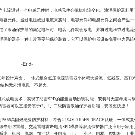
当电流通过一个电感元件时，电感元件会抵抗电流变化。浪涌保护器利用
电容元件。当过电压或过电流来袭时，电容元件和电感元件之间会产生一
过了浪涌保护器的额定电压时，电容元件就会放电，并将过电压或过电流
涌保护器是一种非常重要的保护装置，它可以保护电器设备免受电力系统
-End-
20年设计寿命，一体式组合低压电源防雷器小体积大通流，低残压、高TO
密封结构无外泄电弧，不起火。
式放电技术，实现了防雷SPD的能量自动协调功能，安装时无需考虑两
防雷器可
ii、
以直接安装于t2、
二级防雷浪涌保护器后端，安装更快捷！
6高阻燃绝缘防护材料，符合UL94V-0 RoHS REACH认证，一体式复
源专用防雷器、交流雷电雷击电涌SPD模块等浪涌保护器广泛应用于家用
系统、机房、电网、加油站、变电所、工厂、小区、电梯、控制柜、工业