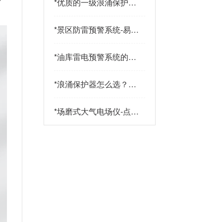
*
优质的一级浪涌保护器
品牌有哪些特点？易造
防雷
*
景区防雷预警系统-易造
防雷
*
油库雷电预警系统的传
感器都有哪些-点击查
看-易造
*
浪涌保护器怎么选？三
大核心指标+三大实战
策略助您精准选型-易造
*
场磨式大气电场仪-点击
了解更多-易造