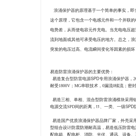
浪涌保护器
的原理基于一个简单的事实，即
这个原理，它包含一个电感元件和一个并联的
电势差，从而使电容元件充电。当充电电压超
流到地面或其他可承受电压的地方。总之，浪
突发的电压过高、电流瞬间变化等因素的损坏
浪涌保护器
易造防雷
的主要优势：
复合型防雷电源SPD专用浪涌保护器
易造
，
耐受1800V；MG串联技术，0漏流0续流；
易造三相、单相、混合型防雷浪涌模块采用链
t1、一类、
一级SPD
电源交流SPD间的距离，
易造国产优质浪涌保护器品牌厂家，外壳采用PA6
型组合设计防震防潮耐高温，易造低压防雷电
配电箱、配电柜、消防、光伏、通讯、设备、