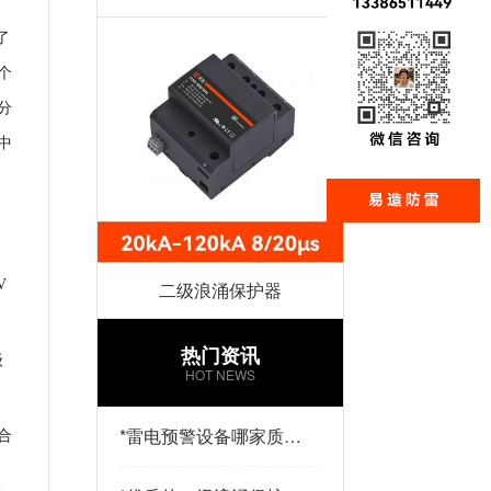
了
个
分
中
V
二级浪涌保护器
热门资讯
级
HOT NEWS
*
雷电预警设备哪家质量
合
好？易造防雷
、
、