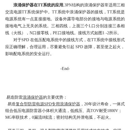
浪涌保护器在TT系统的应用
,
3PN结构的浪涌保护器常适用三相
交流电源TT系统保护中。TT系统中浪涌保护器的接线，TT系统是
电源系统有一点直接接地。设备外露导电部分的接地与电源系统的
接地电气上无关的系统。三相四线，上面三个L口分别连接三条相
线（火线），N口接零线，PE口接地线。接线方式如图1 -2所示。
对于SPD 在低压配电系统中的接线方式，在TT系统中接线形式
应正确理解，合理运用，尽量避免引起 SPD 故障，甚至使之起火，
影响配电系统的安全运行。
-End-
易造防雷
浪涌保护器
的主要优势：
易造
复合型防雷电源SPD专用浪涌保护器
，20年设计寿命，一体式
组合低压电源防雷器小体积大通流，低残压、高TOV耐受1800V；
MG串联技术，0漏流0续流；密封结构无外泄电弧，不起火。