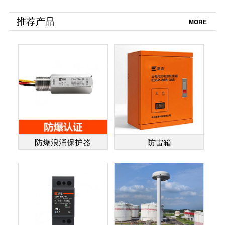
B+C浪涌保护器的
装-点击查看节省2
区别-选型必看手
小时安装时间-易造
推荐产品
MORE
册-易造防雷
防雷
防爆浪涌保护器
防雷箱