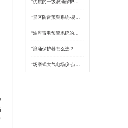
*
优质的一级浪涌保护器
品牌有哪些特点？易造
防雷
*
景区防雷预警系统-易造
防雷
*
油库雷电预警系统的传
感器都有哪些-点击查
看-易造
*
浪涌保护器怎么选？三
大核心指标+三大实战
策略助您精准选型-易造
*
场磨式大气电场仪-点击
了解更多-易造
界
所
户