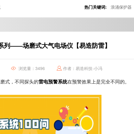
统
热门关键词:
浪涌保护器
问系列——场磨式大气电场仪【易造防雷】
浏览量：3496
作者：易造科技-小冯
雷电预警系统
场磨式，不同探头的
在预警效果上是完全不同的。