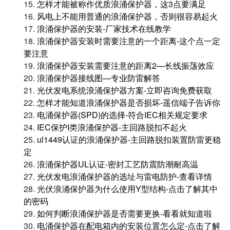
15.
怎样才能被称作优质浪涌保护器，这3点要满足
16.
风电上不能用普通的浪涌保护器，否则很容易起火
17.
浪涌保护器的安装-厂家技术在线教学
18.
浪涌保护器安装时需要注意的一个距离-这个点一定
要注意
19.
浪涌保护器安装需要注意的距离2—长线振荡效应
20.
浪涌保护器接线图—专业防雷解答
21.
光伏发电系统浪涌保护器方案-立即咨询免费获取
22.
怎样才能知道浪涌保护器是否损坏-遥信端子告诉你
23.
电涌保护器(SPD)的选择-符合IEC相关规定要求
24.
IEC保护I类浪涌保护器-主回路脱扣不起火
25.
ul1449认证的浪涌保护器-主回路脱扣装置防雷更稳
定
26.
浪涌保护器UL认证-密封工艺防震防潮耐高温
27.
光伏发电浪涌保护器的选址与雷电防护-查看详情
28.
光伏浪涌保护器为什么使用Y型结构-点击了解其中
的密码
29.
如何判断浪涌保护器是否需要更换-看看就知道啦
30.
电涌保护器在配电箱内的安装位置怎么定-点击了解