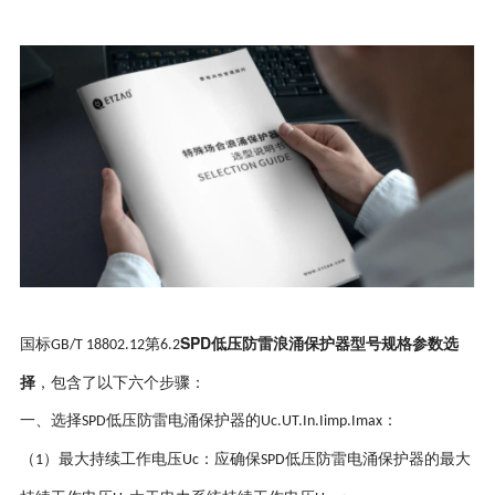
SPD低压防雷浪涌保护器型号规格参数选
国标
第
GB/T 18802.12
6.2
择
，包含了以下六个步骤：
一、选择
低压防雷电涌保护器的
：
SPD
Uc.UT.In.Iimp.Imax
（
）
最大持续工作电压
：应确保
低压防雷电涌保护器的最大
1
Uc
SPD