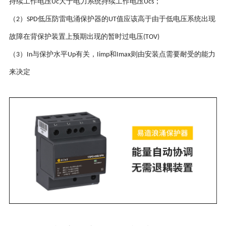
持续工作电压
大于电力系统持续工作电压
；
Uc
Ucs
（
）
低压防雷电涌保护器的
值应该高于由于低电压系统出现
2
SPD
UT
故障在背保护装置上预期出现的暂时过电压
(TOV)
（
）
与保护水平
有关，
和
则由安装点需要耐受的能力
3
In
Up
Iimp
Imax
来决定