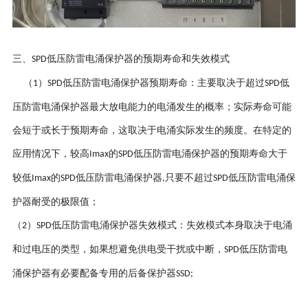
三、
低压防雷电涌保护器的预期寿命和失效模式
SPD
（
）
低压防雷电涌保护器预期寿命：主要取决于超过
低
1
SPD
SPD
压防雷电涌保护器最大放电能力的电涌发生的概率；实际寿命可能
会短于或长于预期寿命，这取决于电涌实际发生的频度。在特定的
应用情况下，较高
的
低压防雷电涌保护器的预期寿命大于
Imax
SPD
较低
的
低压防雷电涌保护器
只要不超过
低压防雷电涌保
Imax
SPD
,
SPD
护器耐受的极限值；
（
）
低压防雷电涌保护器失效模式：失效模式本身取决于电涌
2
SPD
和过电压的类型，如果想避免供电受干扰或中断，
低压防雷电
SPD
涌保护器有必要配备专用的后备保护器
SSD;