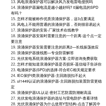
风电浪涌保护器可以解决风力发电雷电侵扰吗
13.
浪涌保护器漏电流是越小越好吗? 0漏电流的SPD
14.
有吗？
怎样才能被称作优质浪涌保护器，这3点要满足
15.
风电上不能用普通的浪涌保护器，否则很容易起火
16.
浪涌保护器的安装-厂家技术在线教学
17.
浪涌保护器安装时需要注意的一个距离-这个点一定
18.
要注意
浪涌保护器安装需要注意的距离2—长线振荡效应
19.
浪涌保护器接线图—专业防雷解答
20.
光伏发电系统浪涌保护器方案-立即咨询免费获取
21.
怎样才能知道浪涌保护器是否损坏-遥信端子告诉你
22.
电涌保护器(SPD)的选择-符合IEC相关规定要求
23.
IEC保护I类浪涌保护器-主回路脱扣不起火
24.
ul1449认证的浪涌保护器-主回路脱扣装置防雷更稳
25.
定
浪涌保护器UL认证-密封工艺防震防潮耐高温
26.
光伏发电浪涌保护器的选址与雷电防护-查看详情
27.
光伏浪涌保护器为什么使用Y型结构-点击了解其中
28.