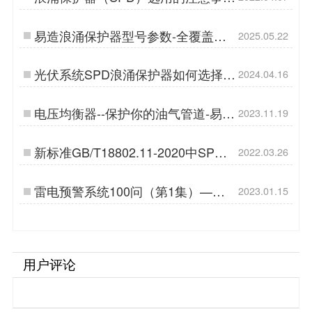
项-值得一看【杭州易造】…
易造浪涌保护器型号参数-全覆盖守
2025.05.22
护轨道交通生命线…
光伏系统SPD浪涌保护器如何选择-
2024.04.16
专业技术讲解-易造防雷…
电压均衡器--保护你的油气管道-易造
2023.11.19
防雷…
新标准GB/T18802.11-2020中SPD
2022.03.26
电涌保护器的参数变化(二)【杭州易
造】…
雷电预警系统100问（第1集）——
2023.01.15
【易造防雷】…
用户评论