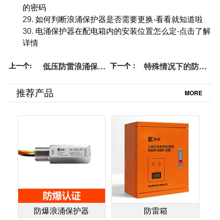
的密码
如何判断浪涌保护器是否需要更换-看看就知道啦
29.
电涌保护器在配电箱内的安装位置怎么定-点击了解
30.
详情
上一个:
低压防雷浪涌保护
下一个：
特殊情况下的防雷
器规格型号参数选
浪涌保护器选
型-SPD不同级别的
型-1500多种规格型
推荐产品
MORE
选用(2)-易造防雷
号任选-易造防雷
防爆浪涌保护器
防雷箱