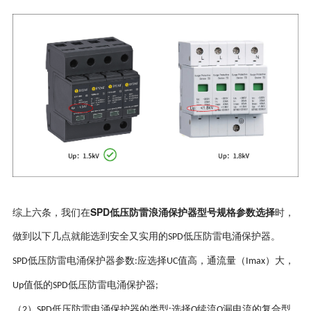
SPD低压防雷浪涌保护器型号规格参数选择
综上六条，我们在
时，
做到以下几点就能选到安全又实用的
低压防雷电涌保护器。
SPD
低压防雷电涌保护器参数
应选择
值高，通流量（
）大，
SPD
:
UC
Imax
值低的
低压防雷电涌保护器
Up
SPD
;
（
）
低压防雷电涌保护器的类型
选择
续流
漏电流的复合型
2
SPD
:
O
O