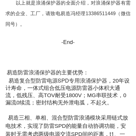
以上就是浪涌保护器的全面介绍，对浪涌保护器有需
求的企业、工厂，请致电易造冯经理13386511449（微信
同号）。
-End-
浪涌保护器
易造防雷
的主要优势：
复合型防雷电源SPD专用浪涌保护器
易造
，20年设
计寿命，一体式组合低压电源防雷器小体积大通
流，低残压、高TOV耐受1800V；MG串联技术，0
漏流0续流；密封结构无外泄电弧，不起火。
易造三相、单相、混合型防雷浪涌模块采用链式放
电技术，实现了防雷SPD的能量自动协调功能，安
t1、一
装时无需考虑两级电源交流SPD间的距离，