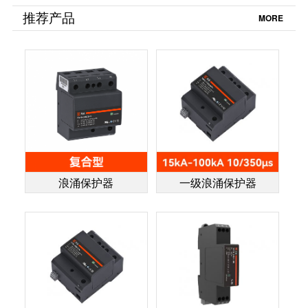
够了！【易造防
要掌握【易造防
推荐产品
MORE
雷】
雷】
浪涌保护器
一级浪涌保护器