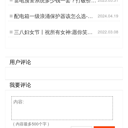
疑虑，保护您的安全！-易造防雷…
配电箱一级浪涌保护器该怎么选-点
2024.04.19
击获取选型卡-易造防雷…
三八妇女节丨祝所有女神:愿你笑靥
2022.03.08
如花,一生不减芳华-杭州易造…
用户评论
我要评论
( 内容最多500个字 )