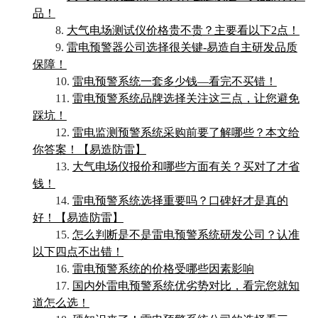
品！
8.
大气电场测试仪价格贵不贵？主要看以下2点！
9.
雷电预警器公司选择很关键-易造自主研发品质
保障！
10.
雷电预警系统一套多少钱—看完不买错！
11.
雷电预警系统品牌选择关注这三点，让您避免
踩坑！
12.
雷电监测预警系统采购前要了解哪些？本文给
你答案！【易造防雷】
13.
大气电场仪报价和哪些方面有关？买对了才省
钱！
14.
雷电预警系统选择重要吗？口碑好才是真的
好！【易造防雷】
15.
怎么判断是不是雷电预警系统研发公司？认准
以下四点不出错！
16.
雷电预警系统的价格受哪些因素影响
17.
国内外雷电预警系统优劣势对比，看完您就知
道怎么选！