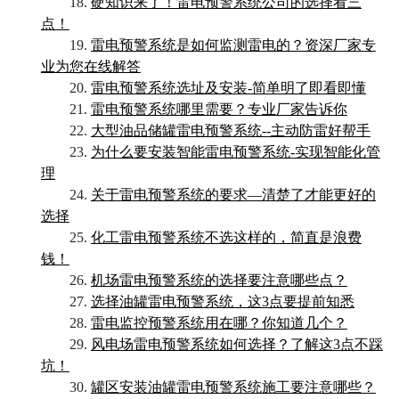
18.
硬知识来了！雷电预警系统公司的选择看三
点！
19.
雷电预警系统是如何监测雷电的？资深厂家专
业为您在线解答
20.
雷电预警系统选址及安装-简单明了即看即懂
21.
雷电预警系统哪里需要？专业厂家告诉你
22.
大型油品储罐雷电预警系统--主动防雷好帮手
23.
为什么要安装智能雷电预警系统-实现智能化管
理
24.
关于雷电预警系统的要求—清楚了才能更好的
选择
25.
化工雷电预警系统不选这样的，简直是浪费
钱！
26.
机场雷电预警系统的选择要注意哪些点？
27.
选择油罐雷电预警系统，这3点要提前知悉
28.
雷电监控预警系统用在哪？你知道几个？
29.
风电场雷电预警系统如何选择？了解这3点不踩
坑！
30.
罐区安装油罐雷电预警系统施工要注意哪些？