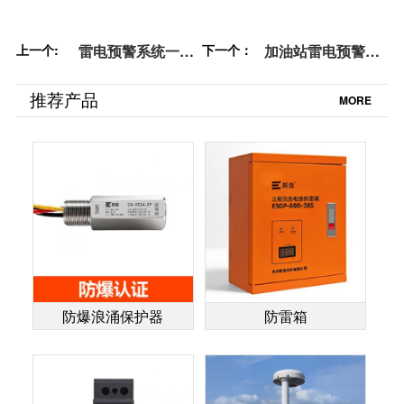
上一个:
雷电预警系统一套
下一个：
加油站雷电预警系
多少钱？高预警
统：技术保障安
率，性价比超高！-
全，智能引领未来-
推荐产品
MORE
易造防雷
易造防雷
防爆浪涌保护器
防雷箱