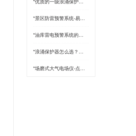
*
优质的一级浪涌保护器
品牌有哪些特点？易造
防雷
*
景区防雷预警系统-易造
防雷
*
油库雷电预警系统的传
感器都有哪些-点击查
看-易造
*
浪涌保护器怎么选？三
大核心指标+三大实战
大
策略助您精准选型-易造
*
场磨式大气电场仪-点击
了解更多-易造
保