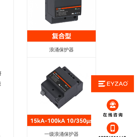
浪涌保护器
涌
研
能
一级浪涌保护器
强