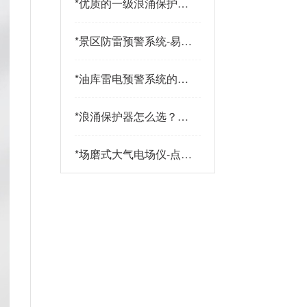
*
优质的一级浪涌保护器
品牌有哪些特点？易造
防雷
*
景区防雷预警系统-易造
防雷
*
油库雷电预警系统的传
感器都有哪些-点击查
看-易造
*
浪涌保护器怎么选？三
大核心指标+三大实战
策略助您精准选型-易造
*
场磨式大气电场仪-点击
了解更多-易造