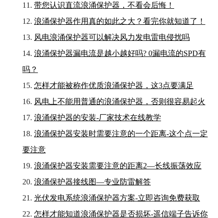
11.
带您认识直流浪涌保护器，不看会后悔！
12.
浪涌保护器作用真的如此之大？看完你就知道了！
13.
风电浪涌保护器可以解决风力发电雷电侵扰吗
14.
浪涌保护器漏电流是越小越好吗? 0漏电流的SPD有
吗？
15.
怎样才能被称作优质浪涌保护器，这3点要满足
16.
风电上不能用普通的浪涌保护器，否则很容易起火
17.
浪涌保护器的安装-厂家技术在线教学
18.
浪涌保护器安装时需要注意的一个距离-这个点一定
要注意
19.
浪涌保护器安装需要注意的距离2—长线振荡效应
20.
浪涌保护器接线图—专业防雷解答
21.
光伏发电系统浪涌保护器方案-立即咨询免费获取
22.
怎样才能知道浪涌保护器是否损坏-遥信端子告诉你