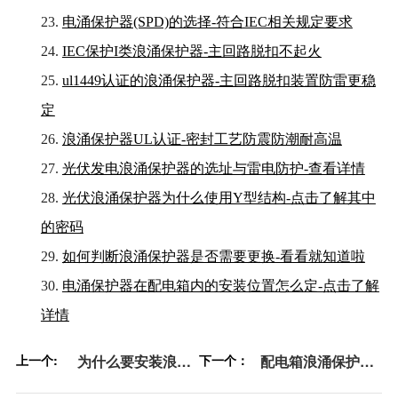
23.
电涌保护器(SPD)的选择-符合IEC相关规定要求
24.
IEC保护I类浪涌保护器-主回路脱扣不起火
25.
ul1449认证的浪涌保护器-主回路脱扣装置防雷更稳
定
26.
浪涌保护器UL认证-密封工艺防震防潮耐高温
27.
光伏发电浪涌保护器的选址与雷电防护-查看详情
28.
光伏浪涌保护器为什么使用Y型结构-点击了解其中
的密码
29.
如何判断浪涌保护器是否需要更换-看看就知道啦
30.
电涌保护器在配电箱内的安装位置怎么定-点击了解
详情
上一个:
为什么要安装浪涌
下一个：
配电箱浪涌保护器
保护器-看看就知道
多久需要更换-技术