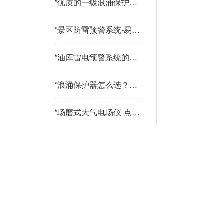
*
优质的一级浪涌保护器
品牌有哪些特点？易造
防雷
*
景区防雷预警系统-易造
防雷
*
油库雷电预警系统的传
感器都有哪些-点击查
看-易造
*
浪涌保护器怎么选？三
大核心指标+三大实战
策略助您精准选型-易造
*
场磨式大气电场仪-点击
了解更多-易造