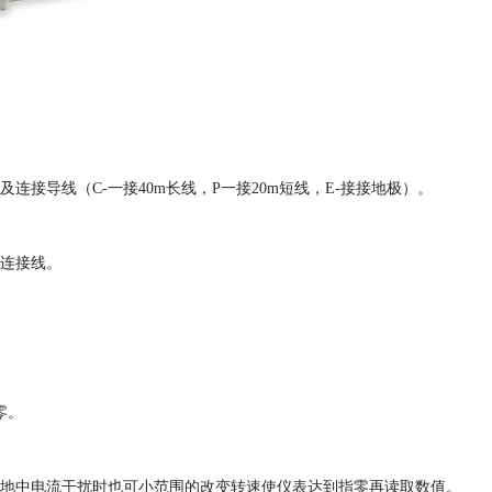
接导线（C-一接40m长线，P一接20m短线，E-接接地极）。
连接线。
零。
地中电流干扰时也可小范围的改变转速使仪表达到指零再读取数值。