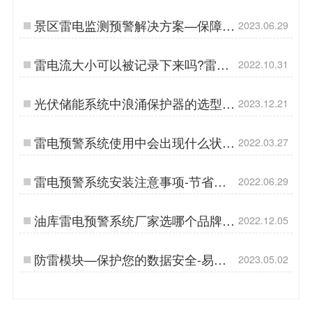
击获取选型卡-易造防雷…
景区雷电监测预警解决方案—保障游
2023.06.29
客安全！-易造防雷…
雷电流大小可以被记录下来吗?雷电
2022.10.31
记录仪是如何工作的?【杭州易造】
…
光伏储能系统中浪涌保护器的选型-
2023.12.21
点击查看-易造防雷…
雷电预警系统使用中会出现什么状
2022.03.27
况-早知道早好【杭州易造】…
雷电预警系统安装注意事项-节省
2022.06.29
45%人工维护成本【杭州易造】…
油库雷电预警系统厂家选哪个品牌？
2022.12.05
你买对了吗？【易造防雷】…
防雷模块—保护您的数据安全-易造
2023.05.02
防雷…