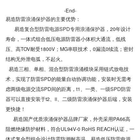
-End-
易造防雷
浪涌保护器
的主要优势：
易造
复合型防雷电源SPD专用浪涌保护器
，20年设计
寿命，一体式组合低压电源防雷器小体积大通流，低残
压、高TOV耐受1800V；MG串联技术，0漏流0续流；密封
结构无外泄电弧，不起火。
易造三相、单相、混合型防雷浪涌模块采用链式放电技
术，实现了防雷SPD的能量自动协调功能，安装时无需考
虑两级电源交流SPD间的距离，t1、一类、
一级SPD防雷
器可
以直接安装于t2、ii、二级防雷浪涌保护器后端，安装
更快捷！
易造国产优质浪涌保护器品牌厂家，外壳采用PA66高
阻燃绝缘防护材料，符合UL94V-0 RoHS REACH认证，一
体式复合型组合设计防震防潮耐高温，易造低压防雷电源