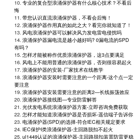
10.
专业的复合型浪涌保护器有什么核心技术？不看后
悔
11.
带您认识直流浪涌保护器，不看会后悔！
12.
浪涌保护器作用真的如此之大？看完你就知道了！
13.
风电浪涌保护器可以解决风力发电雷电侵扰吗
14.
浪涌保护器漏电流是越小越好吗? 0漏电流的SPD
有吗？
15.
怎样才能被称作优质浪涌保护器，这3点要满足
16.
风电上不能用普通的浪涌保护器，否则很容易起火
17.
浪涌保护器的安装-厂家技术在线教学
18.
浪涌保护器安装时需要注意的一个距离-这个点一定
要注意
19.
浪涌保护器安装需要注意的距离2—长线振荡效应
20.
浪涌保护器接线图—专业防雷解答
21.
光伏发电系统浪涌保护器方案-立即咨询免费获取
22.
怎样才能知道浪涌保护器是否损坏-遥信端子告诉你
23.
电涌保护器(SPD)的选择-符合IEC相关规定要求
24.
IEC保护I类浪涌保护器-主回路脱扣不起火
25.
ul1449认证的浪涌保护器-主回路脱扣装置防雷更稳