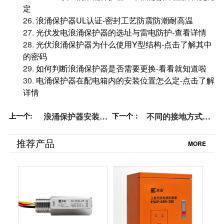
定
26.
浪涌保护器UL认证-密封工艺防震防潮耐高温
27.
光伏发电浪涌保护器的选址与雷电防护-查看详情
28.
光伏浪涌保护器为什么使用Y型结构-点击了解其中
的密码
29.
如何判断浪涌保护器是否需要更换-看看就知道啦
30.
电涌保护器在配电箱内的安装位置怎么定-点击了解
详情
上一个:
浪涌保护器安装在
下一个：
不同的接地方式，
配电箱内的什么位
浪涌保护器怎么选
置-点击查看-易造
型？-一看便知-易
推荐产品
MORE
防雷
造防雷