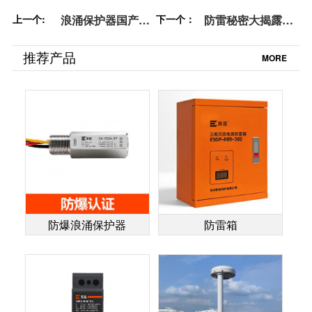
上一个:
浪涌保护器国产品
下一个：
防雷秘密大揭露：
牌：谁是领头羊？
防雷器的原理与作
不看后悔!-易造防
用教您避雷有道-易
推荐产品
MORE
雷
造防雷
防爆浪涌保护器
防雷箱