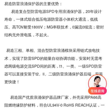
易造防雷
浪涌保护器
的主要优势：
易造
复合型防雷电源SPD专用浪涌保护器
，20年设计
寿命，一体式组合低压电源防雷器小体积大通流，低残
压、高TOV耐受1800V；MG串联技术，0漏流0续流；密封
结构无外泄电弧，不起火。
易造三相、单相、混合型防雷浪涌模块采用链式放电技
术，实现了防雷SPD的能量自动协调功能，安装时无需考
虑两级电源交流SPD间的距离，
t1、一类、
一级SPD防雷
器可
以直接安装于t2、
ii、
二级防雷浪涌保护器后端，安装
更快捷！
易造国产优质浪涌保护器品牌厂家，外壳采用PA66高
阻燃绝缘防护材料，符合UL94V-0 RoHS REACH认证，一