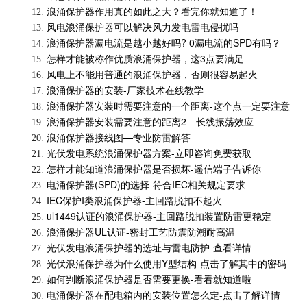
浪涌保护器作用真的如此之大？看完你就知道了！
12.
风电浪涌保护器可以解决风力发电雷电侵扰吗
13.
浪涌保护器漏电流是越小越好吗? 0漏电流的SPD有吗？
14.
怎样才能被称作优质浪涌保护器，这3点要满足
15.
风电上不能用普通的浪涌保护器，否则很容易起火
16.
浪涌保护器的安装-厂家技术在线教学
17.
浪涌保护器安装时需要注意的一个距离-这个点一定要注意
18.
浪涌保护器安装需要注意的距离2—长线振荡效应
19.
浪涌保护器接线图—专业防雷解答
20.
光伏发电系统浪涌保护器方案-立即咨询免费获取
21.
怎样才能知道浪涌保护器是否损坏-遥信端子告诉你
22.
电涌保护器(SPD)的选择-符合IEC相关规定要求
23.
IEC保护I类浪涌保护器-主回路脱扣不起火
24.
ul1449认证的浪涌保护器-主回路脱扣装置防雷更稳定
25.
浪涌保护器UL认证-密封工艺防震防潮耐高温
26.
光伏发电浪涌保护器的选址与雷电防护-查看详情
27.
光伏浪涌保护器为什么使用Y型结构-点击了解其中的密码
28.
如何判断浪涌保护器是否需要更换-看看就知道啦
29.
电涌保护器在配电箱内的安装位置怎么定-点击了解详情
30.