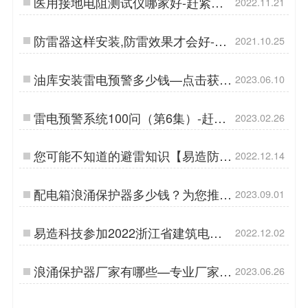
医用接地电阻测试仪哪家好-赶紧来
2022.11.21
看看吧【杭州易造】…
防雷器这样安装,防雷效果才会好-立
2021.10.25
即查看详情【易造防雷】…
油库安装雷电预警多少钱—点击获取
2023.06.10
价格表-易造防雷…
雷电预警系统100问（第6集）-赶紧
2023.02.26
来看看吧-易造防雷…
您可能不知道的避雷知识【易造防
2022.12.14
雷】…
配电箱浪涌保护器多少钱？为您推荐
2023.09.01
性价比之选-易造防雷…
易造科技参加2022浙江省建筑电气
2022.12.02
年会【易造防雷】…
浪涌保护器厂家有哪些—专业厂家为
2023.06.26
您推荐-易造防雷…