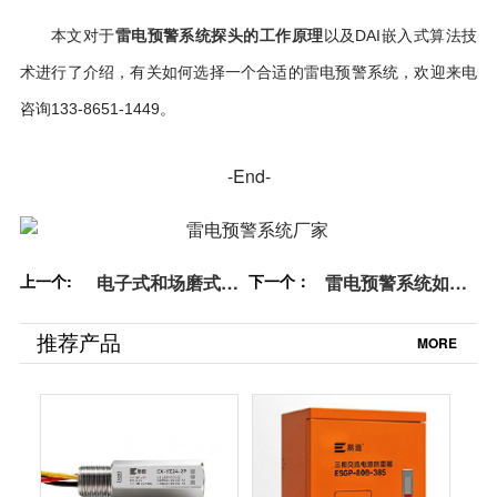
本文对于
以及
雷电预警系统探头的工作原理
DAI嵌入式算法技
术进行了介绍，有关如何选择一个合适的雷电预警系统，欢迎来电
咨询133-8651-1449。
-End-
上一个:
电子式和场磨式大
下一个：
雷电预警系统如何
气电场仪的区别-这
调试-高科技的雷电
几点要知道【杭州
预警就是不一样
推荐产品
MORE
易造】
【杭州易造】