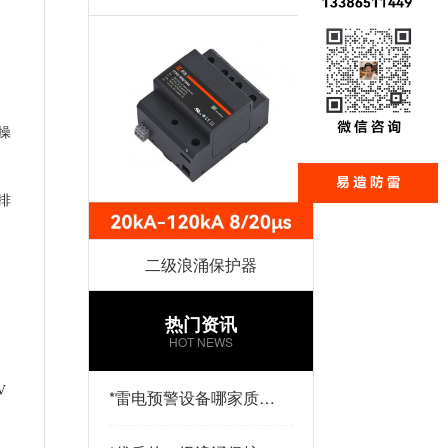
操
排
二级浪涌保护器
热门资讯
HOT NEWS
V
*
雷电预警设备哪家质量
好？易造防雷