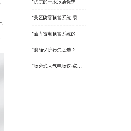
*
优质的一级浪涌保护器
级
品牌有哪些特点？易造
防雷
*
景区防雷预警系统-易造
防雷
合
、
*
油库雷电预警系统的传
、
感器都有哪些-点击查
看-易造
*
浪涌保护器怎么选？三
大核心指标+三大实战
策略助您精准选型-易造
*
场磨式大气电场仪-点击
了解更多-易造