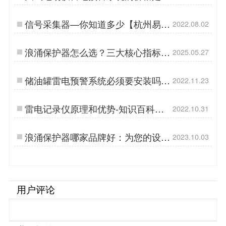
少？知道这2点不吃亏！【易造防
雷】…
信号采集器—你知道多少【杭州易
2022.08.02
造】…
浪涌保护器怎么选？三大核心指标
2025.05.27
+三大实战策略助您精准选型-易造…
储油罐雷电预警系统必须要安装吗？
2022.11.23
【易造防雷】…
雷电记录仪原理和优势-知识百科
2022.10.31
【易造防雷】…
浪涌保护器哪家品牌好：为您的设备
2023.10.03
提供最佳保护-易造防雷…
用户评论