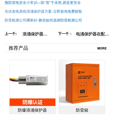
预防雷电安全小常识—防“雷”于未然,易造更安全
光伏发电系统浪涌保护器方案
-立即咨询免费获取
防雷检测公司哪家好
-
教你如何选择防雷检测公司
上一个:
浪涌保护器
下一个：
电涌保护器在配电
（SPD）选用的注
箱内的安装位置怎
意事项-值得一看
么定-点击了解详情
推荐产品
MORE
【杭州易造】
【杭州易造】
防爆浪涌保护器
防雷箱