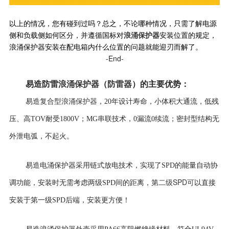
以上的情况，您有碰到过吗？总之，不论哪种情况，只需了解电源
浪涌保护器
侧和负载侧如何区分，并遵循国标对
安装位置的规定，
浪涌保护器安装在配电箱内什么位置的问题就能迎刃而解了。
-End-
易造防雷
浪涌保护器
（
防雷器
）
的
主要优势
：
复合型浪涌保护器
易造
，
20年设计寿命，
小体积大通流，低残
压、高TOV耐受1800V；MG串联技术，0漏流0续流；密封型结构无
外泄电弧，不起火。
易造电涌保护器采用
链式放电技术，实现了SPD的能量自动协
二级SPD可
调功能，安装时无需考虑两级SPD间的距离，第
以直接
安装于第一级SPD后端，安装更方便！