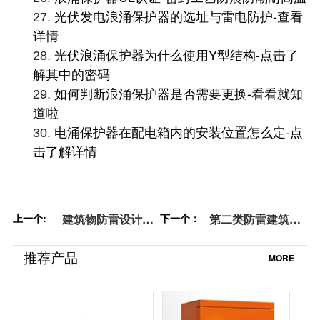
光伏发电浪涌保护器的选址与雷电防护-查看
27.
详情
光伏浪涌保护器为什么使用Y型结构-点击了
28.
解其中的密码
如何判断浪涌保护器是否需要更换-看看就知
29.
道啦
电涌保护器在配电箱内的安装位置怎么定-点
30.
击了解详情
上一个:
建筑物防雷设计规
下一个：
第二类防雷建筑物
范GB50057-2010
的内部防雷规范
——建筑物防雷分
——国标规范【易
推荐产品
MORE
类【易造防雷】
造防雷】