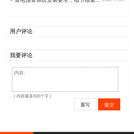
要！【易造防雷】…
用户评论
我要评论
( 内容最多500个字 )
重写
提交