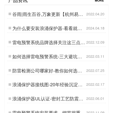
MORE
谷雨|雨生百谷,万象更新【杭州易
2022.04.20
造】…
为什么要安装浪涌保护器-看看就知
2024.04.18
道了-易造防雷…
雷电预警系统品牌选择关注这三点，
2022.12.09
让您避免踩坑！【易造防雷】…
如何选择雷电预警系统-三大避坑指
2022.03.11
南【杭州易造】…
防雷检测公司哪家好-教你如何选择
2022.07.25
防雷检测公司【杭州易造】…
浪涌保护器接线图-20年经验沉淀技
2022.02.17
术精心绘制--易造防雷…
浪涌保护器UL认证-密封工艺防震防
2022.06.01
潮耐高温…
雷电预警系统安装要求，细节很重
2022.11.09