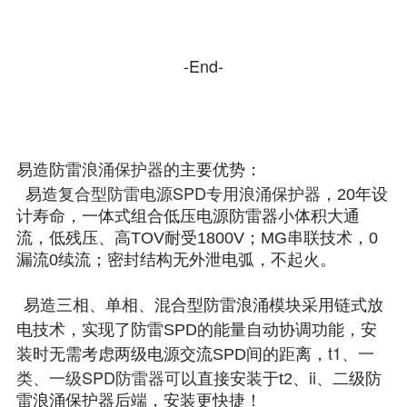
-End-
浪涌保护器
易造防雷
的主要优势：
复合型防雷电源SPD专用浪涌保护器
易造
，20年设
计寿命，一体式组合低压电源防雷器小体积大通
流，低残压、高TOV耐受1800V；MG串联技术，0
漏流0续流；密封结构无外泄电弧，不起火。
易造三相、单相、混合型防雷浪涌模块采用链式放
电技术，实现了防雷SPD的能量自动协调功能，安
t1、一
装时无需考虑两级电源交流SPD间的距离，
类、
一级SPD防雷器可
ii、
以直接安装于t2、
二级防
雷浪涌保护器后端，安装更快捷！