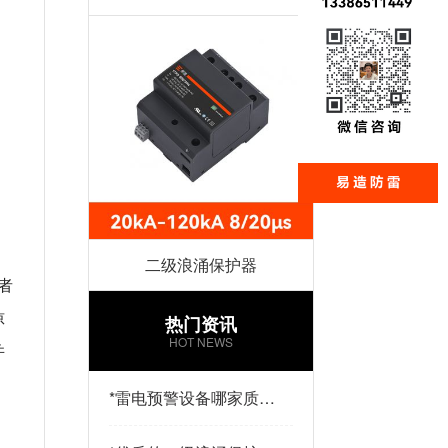
二级浪涌保护器
者
惊
热门资讯
HOT NEWS
并
*
雷电预警设备哪家质量
好？易造防雷