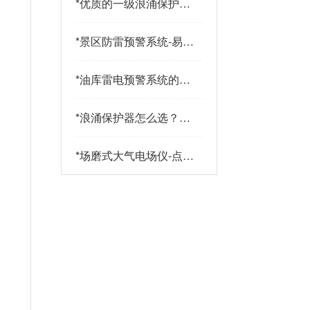
*
优质的一级浪涌保护器
品牌有哪些特点？易造
防雷
*
景区防雷预警系统-易造
防雷
*
油库雷电预警系统的传
感器都有哪些-点击查
看-易造
*
浪涌保护器怎么选？三
大核心指标+三大实战
策略助您精准选型-易造
*
场磨式大气电场仪-点击
了解更多-易造