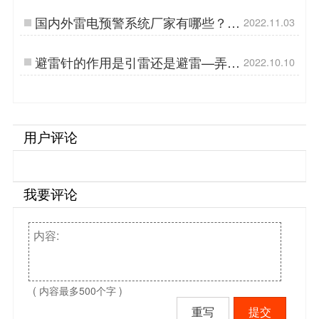
国内外雷电预警系统厂家有哪些？教
2022.11.03
您选择雷电预警的3个方法【易造防
雷】…
避雷针的作用是引雷还是避雷—弄不
2022.10.10
明白？还不看看【杭州易造】…
用户评论
我要评论
( 内容最多500个字 )
重写
提交