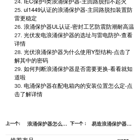
IEC保护I类浪涌保护器-主回路脱扣不起火
24.
ul1449认证的浪涌保护器-主回路脱扣装置防
25.
雷更稳定
浪涌保护器UL认证-密封工艺防震防潮耐高温
26.
光伏发电浪涌保护器的选址与雷电防护-查看
27.
详情
光伏浪涌保护器为什么使用Y型结构-点击了
28.
解其中的密码
如何判断浪涌保护器是否需要更换-看看就知
29.
道啦
电涌保护器在配电箱内的安装位置怎么定-点
30.
击了解详情
上一个:
浪涌保护器怎么选
下一个：
易造浪涌保护器优
——防雷顾问指导
势——专注于用电
您【易造防雷】
安全领域【易造防
推荐产品