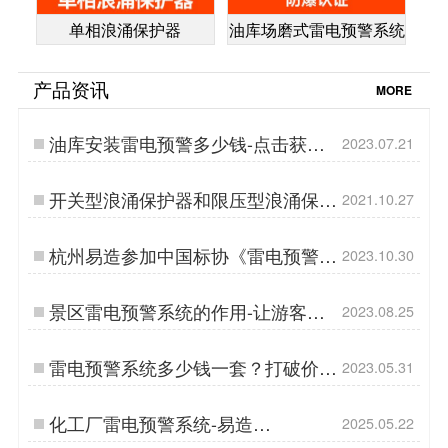
单相浪涌保护器
油库场磨式雷电预警系统
产品资讯
MORE
油库安装雷电预警多少钱-点击获取
2023.07.21
最新价格清单-易造防雷…
开关型浪涌保护器和限压型浪涌保护
2021.10.27
器的区别—看完这篇终于明白了【易
造防雷】…
杭州易造参加中国标协《雷电预警系
2023.10.30
统信息采集传输技术规范》标准制定
启动会…
景区雷电预警系统的作用-让游客远
2023.08.25
离雷电风险-易造防雷…
雷电预警系统多少钱一套？打破价格
2023.05.31
疑虑，保护您的安全！-易造防雷…
化工厂雷电预警系统-易造…
2025.05.22