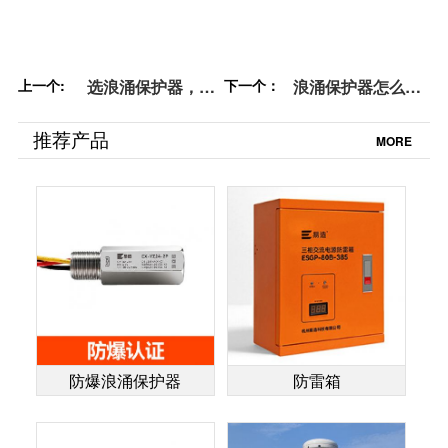
上一个:
选浪涌保护器，UL
下一个：
浪涌保护器怎么
认证为何不可少？
选？三大核心指标
易造
+三大实战策略助您
推荐产品
MORE
精准选型-易造
防爆浪涌保护器
防雷箱