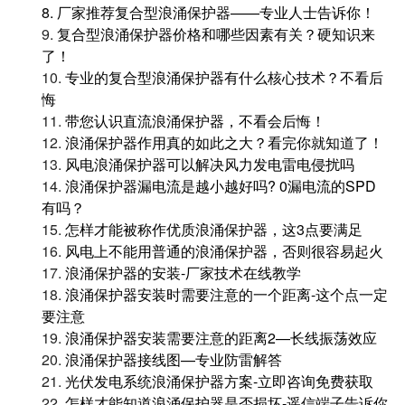
8.
厂家推荐复合型浪涌保护器——专业人士告诉你！
9.
复合型浪涌保护器价格和哪些因素有关？硬知识来
了！
10.
专业的复合型浪涌保护器有什么核心技术？不看后
悔
11.
带您认识直流浪涌保护器，不看会后悔！
12.
浪涌保护器作用真的如此之大？看完你就知道了！
13.
风电浪涌保护器可以解决风力发电雷电侵扰吗
14.
浪涌保护器漏电流是越小越好吗? 0漏电流的SPD
有吗？
15.
怎样才能被称作优质浪涌保护器，这3点要满足
16.
风电上不能用普通的浪涌保护器，否则很容易起火
17.
浪涌保护器的安装-厂家技术在线教学
18.
浪涌保护器安装时需要注意的一个距离-这个点一定
要注意
19.
浪涌保护器安装需要注意的距离2—长线振荡效应
20.
浪涌保护器接线图—专业防雷解答
21.
光伏发电系统浪涌保护器方案-立即咨询免费获取
22.
怎样才能知道浪涌保护器是否损坏-遥信端子告诉你