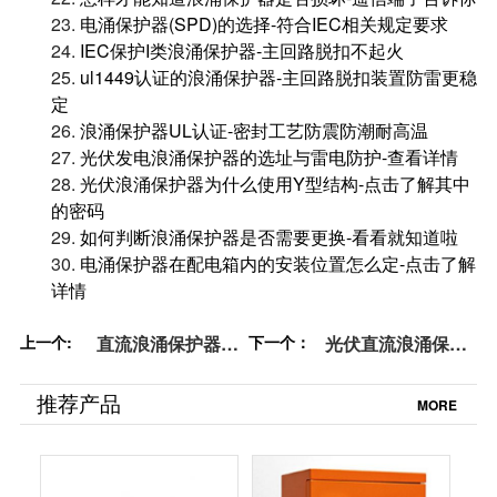
23.
电涌保护器(SPD)的选择-符合IEC相关规定要求
24.
IEC保护I类浪涌保护器-主回路脱扣不起火
25.
ul1449认证的浪涌保护器-主回路脱扣装置防雷更稳
定
26.
浪涌保护器UL认证-密封工艺防震防潮耐高温
27.
光伏发电浪涌保护器的选址与雷电防护-查看详情
28.
光伏浪涌保护器为什么使用Y型结构-点击了解其中
的密码
29.
如何判断浪涌保护器是否需要更换-看看就知道啦
30.
电涌保护器在配电箱内的安装位置怎么定-点击了解
详情
上一个:
直流浪涌保护器的
下一个：
光伏直流浪涌保护
选型与Uc值：解开
器要用什么样的后
客户疑虑-易造防雷
备保护装置？易造
推荐产品
MORE
防雷