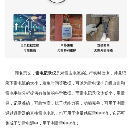
顾名思义，
雷电记录仪
是对雷
击
电流的
进行
实时监测，
并且记
录下雷电流的大小，发生时间等数据，
可以为雷电保护
升级改造
和
雷电事故分析提供有价值的科学
数
据。
而雷电记录仪
体积小，重量
轻，记录准确，可靠性高，抗干扰能力强，功能完善
，
可用于测量
通过避雷器的直接雷电电流
，也
可用于测量感应雷电电流
，它还
可
集成于防雷电源
中
，用于测量雷电电流
；