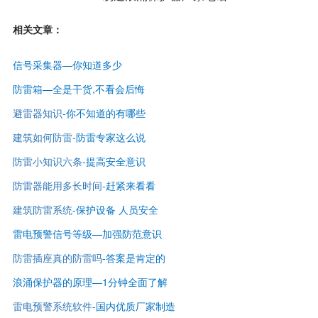
相关文章：
信号采集器—你知道多少
防雷箱—全是干货,不看会后悔
避雷器知识
-
你不知道的有哪些
建筑如何防雷
-
防雷专家这么说
防雷小知识六条
-提高安全意识
防雷器能用多长时间
-赶紧来看看
建筑防雷系统
-保护设备 人员安全
雷电预警信号等级—
加强防范意识
防雷插座真的防雷吗
-答案是肯定的
浪涌保护器的原理—1分钟全面了解
雷电预警系统软件
-国内优质厂家制造