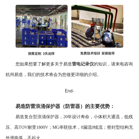
雷电记录仪
您如果想要了解更多关于易造
的知识，请来电咨询
杭州易造，我们的技术将会为您做更详细的介绍。
End-
易造防雷
浪涌保护器
（
防雷器
）
的
主要优势
：
复合型浪涌保护器
易造
，
20年设计寿命，
小体积大通流，低残
压、高TOV耐受1800V；MG串联技术，0漏流0续流；密封型结构无
外泄电弧，不起火。