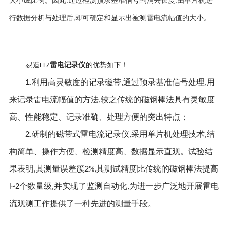
大小成比例。因此
通过检测预录基准信号的消去长度
由单片机进
,
,
行数据分析与处理后
即可确定和显示出被测雷电流幅值的大小。
,
雷电记录仪
易造
的优势如下！
EFZ
利用高灵敏度的记录磁带
通过预录基准信号处理
用
1.
,
,
来记录雷电流幅值的方法
较之传统的磁钢棒法具有灵敏度
,
高、性能稳定、记录准确、处理方便的突出特点；
研制的磁带式雷电流记录仪
采用单片机处理技术
结
2.
,
,
构简单、操作方便、检测精度高、数据显示直观。试验结
果表明
其测量误差簇
其测试精度比传统的磁钢棒法提高
,
2%,
个数量级
并实现了监测自动化
为进一步广泛地开展雷电
l~2
,
,
流观测工作提供了一种先进的测量手段。