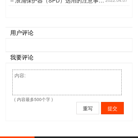
浪涌保护器（SPD）选用的注意事
2022.04.07
项-值得一看【杭州易造】…
用户评论
我要评论
( 内容最多500个字 )
重写
提交