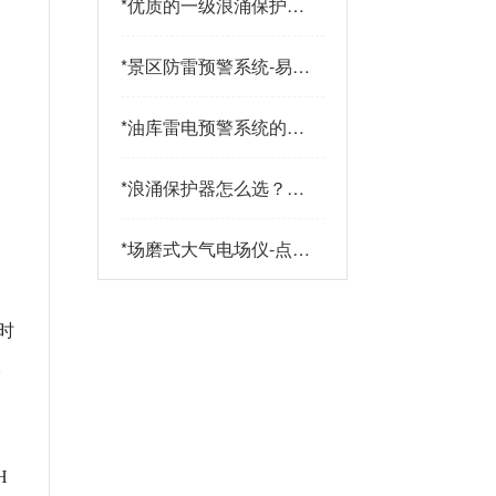
*
优质的一级浪涌保护器
品牌有哪些特点？易造
防雷
*
景区防雷预警系统-易造
防雷
*
油库雷电预警系统的传
感器都有哪些-点击查
看-易造
*
浪涌保护器怎么选？三
大核心指标+三大实战
策略助您精准选型-易造
*
场磨式大气电场仪-点击
了解更多-易造
时
保
H