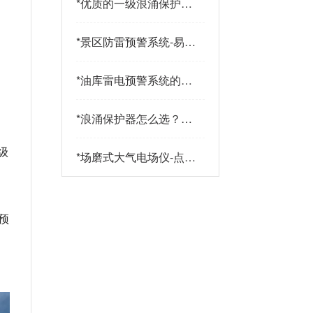
*
优质的一级浪涌保护器
品牌有哪些特点？易造
防雷
*
景区防雷预警系统-易造
防雷
*
油库雷电预警系统的传
感器都有哪些-点击查
看-易造
*
浪涌保护器怎么选？三
大核心指标+三大实战
级
策略助您精准选型-易造
*
场磨式大气电场仪-点击
了解更多-易造
预