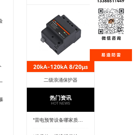
险
人
二级浪涌保护器
一
热门资讯
暴
HOT NEWS
*
雷电预警设备哪家质量
好？易造防雷