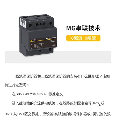
一级浪涌保护器和二级浪涌保护器的安装
有什么区别呢？该如
何进行选型呢？
在
中
标准定义
GB50343-2010
5.4.3
进入建筑物的交流供电线路，在线路的总配电箱等
或
LPZ0
A
与
区交界处，应设置
类试验的浪涌保护器或
类试验的浪
LPZ0
LPZ1
I
II