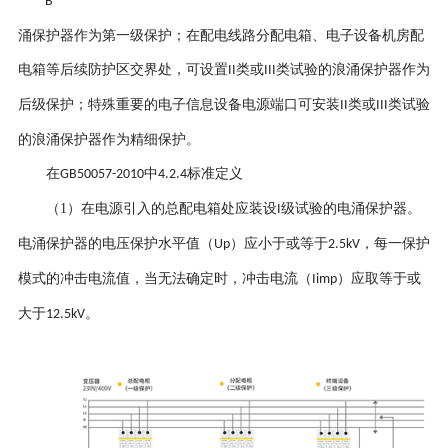
B
涌保护器作为第一级保护；在配电线路分配电箱、电子设备机房配
电箱等后续防护区交界处，可设置
类或
类试验的浪涌保护器作为
II
III
后级保护；特殊重要的电子信息设备电源端口可安装
类或
类试验
II
III
的浪涌保护器作为精细保护。
在
中
标准定义
GB50057-2010
4.2.4
（1）
在电源引入的总配电箱处应装设
级试验的电涌保护器。
I
电涌保护器的电压保护水平值（
）应小于或等于
，每一保护
Up
2.5kV
模式的冲击电流值，当无法确定时，冲击电流（
）应取等于或
Iimp
大于
。
12.5kV