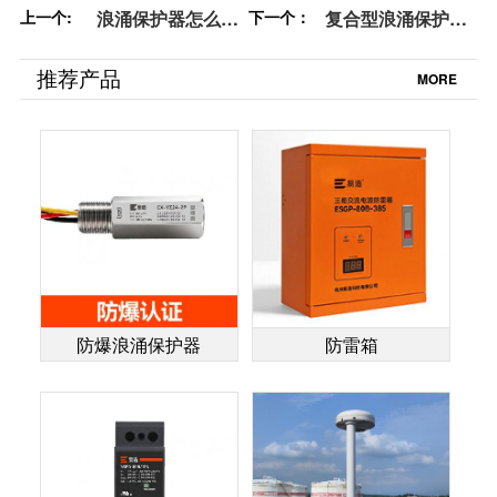
上一个:
浪涌保护器怎么安
下一个：
复合型浪涌保护器
装-点击查看节省2
怎么样-体积小0续
小时安装时间-易造
流0漏电流-易造防
推荐产品
MORE
防雷
雷
防爆浪涌保护器
防雷箱