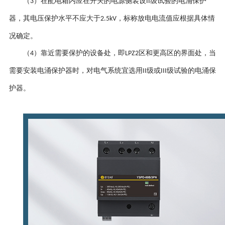
（
）在配电箱内应在开关的电源侧装设
级试验的电涌保护
3
II
器，其电压保护水平不应大于
，标称放电电流值应根据具体情
2.5kV
况确定。
（
）靠近需要保护的设备处，即
区和更高区的界面处，当
4
LPZ2
需要安装电涌保护器时，对电气系统宜选用
级或
级试验的电涌保
II
III
护器。