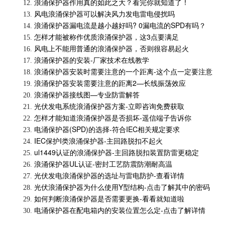
浪涌保护器作用真的如此之大？看完你就知道了！
12.
风电浪涌保护器可以解决风力发电雷电侵扰吗
13.
浪涌保护器漏电流是越小越好吗? 0漏电流的SPD有吗？
14.
怎样才能被称作优质浪涌保护器，这3点要满足
15.
风电上不能用普通的浪涌保护器，否则很容易起火
16.
浪涌保护器的安装-厂家技术在线教学
17.
浪涌保护器安装时需要注意的一个距离-这个点一定要注意
18.
浪涌保护器安装需要注意的距离2—长线振荡效应
19.
浪涌保护器接线图—专业防雷解答
20.
光伏发电系统浪涌保护器方案-立即咨询免费获取
21.
怎样才能知道浪涌保护器是否损坏-遥信端子告诉你
22.
电涌保护器(SPD)的选择-符合IEC相关规定要求
23.
IEC保护I类浪涌保护器-主回路脱扣不起火
24.
ul1449认证的浪涌保护器-主回路脱扣装置防雷更稳定
25.
浪涌保护器UL认证-密封工艺防震防潮耐高温
26.
光伏发电浪涌保护器的选址与雷电防护-查看详情
27.
光伏浪涌保护器为什么使用Y型结构-点击了解其中的密码
28.
如何判断浪涌保护器是否需要更换-看看就知道啦
29.
电涌保护器在配电箱内的安装位置怎么定-点击了解详情
30.