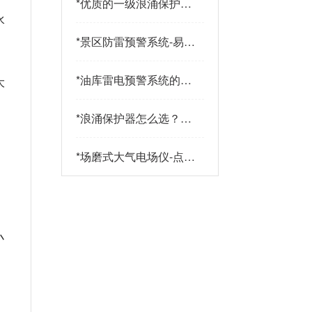
*
优质的一级浪涌保护器
品牌有哪些特点？易造
水
防雷
*
景区防雷预警系统-易造
。
防雷
*
油库雷电预警系统的传
大
感器都有哪些-点击查
看-易造
*
浪涌保护器怎么选？三
大核心指标+三大实战
策略助您精准选型-易造
*
场磨式大气电场仪-点击
了解更多-易造
小