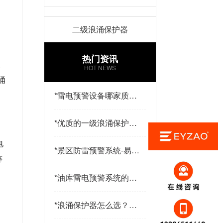
二级浪涌保护器
热门资讯
装
HOT NEWS
涌
*
雷电预警设备哪家质量
好？易造防雷
*
优质的一级浪涌保护器
品牌有哪些特点？易造
电
防雷
*
景区防雷预警系统-易造
等
防雷
*
油库雷电预警系统的传
感器都有哪些-点击查
看-易造
*
浪涌保护器怎么选？三
大核心指标+三大实战