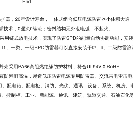
-End-
保护器
，20年设计寿命，一体式组合低压电源防雷器小体积大通
G串联技术，0漏流0续流；密封结构无外泄电弧，不起火。
采用链式放电技术，实现了防雷SPD的能量自动协调功能，安
t1、一类、
一级SPD防雷器可
以直接安装于t2、ii、二级防雷浪
用PA66高阻燃绝缘防护材料，符合UL94V-0 RoHS
防震防潮耐高温，易造低压防雷电源专用防雷器、交流雷电雷击电
家用、配电箱、配电柜、消防、光伏、通讯、设备、系统、机房、
梯、控制柜、工业、新能源、通讯、建筑、轨道交通、石油石化