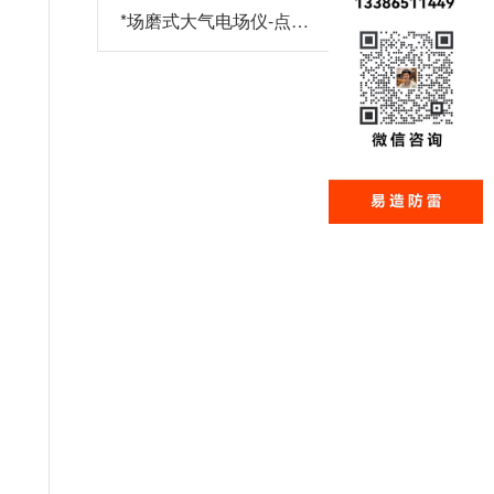
策略助您精准选型-易造
*
场磨式大气电场仪-点击
了解更多-易造