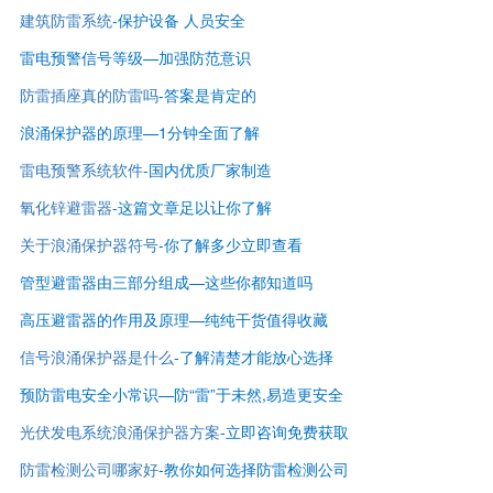
建筑防雷系统
-保护设备 人员安全
雷电预警信号等级—
加强防范意识
防雷插座真的防雷吗
-答案是肯定的
浪涌保护器的原理—1分钟全面了解
雷电预警系统软件
-国内优质厂家制造
氧化锌避雷器
-这篇文章足以让你了解
关于浪涌保护器符号
-你了解多少立即查看
管型避雷器由三部分组成—这些你都知道吗
高压避雷器的作用及原理—纯纯干货值得收藏
信号浪涌保护器是什么
-了解清楚才能放心选择
预防雷电安全小常识—防“雷”于未然,易造更安全
光伏发电系统浪涌保护器方案
-立即咨询免费获取
防雷检测公司哪家好
-
教你如何选择防雷检测公司