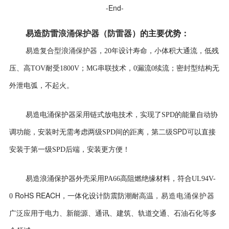
-End-
易造防雷
浪涌保护器
（
防雷器
）
的
主要优势
：
复合型浪涌保护器
易造
，
20年设计寿命，
小体积大通流，低残
压、高TOV耐受1800V；MG串联技术，0漏流0续流；密封型结构无
外泄电弧，不起火。
易造电涌保护器采用
链式放电技术，实现了SPD的能量自动协
二级SPD可
调功能，安装时无需考虑两级SPD间的距离，第
以直接
安装于第一级SPD后端，安装更方便！
易造浪涌保护器外壳
采用PA66高阻燃绝缘材料，符合UL94V-
RoHS REACH
0
，一体化设计防震防潮耐高温
，易造电涌保护器
广泛应用于电力、新能源、通讯、建筑、轨道交通、石油石化等多