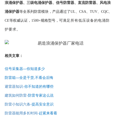
浪涌保护器
、
三级电涌保护器
、
信号防雷器
、
直流防雷器
、
风电浪
涌保护器
等全系列防雷模块，产品通过了UL、CSA、TUV、CQC、
CE等权威认证，
1500+规格型号，可
满足所有低压设备的电涌防
护要求。
相关文章：
信号采集器—你知道多少
防雷箱—全是干货,不看会后悔
避雷器知识
-
你不知道的有哪些
建筑如何防雷
-
防雷专家这么说
防雷小知识六条
-提高安全意识
防雷器能用多长时间
-赶紧来看看